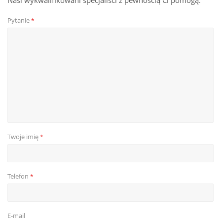
Nasi wykwalifikowani specjaliści z pewnością Ci pomogą.
Pytanie
*
Twoje imię
*
Telefon
*
E-mail