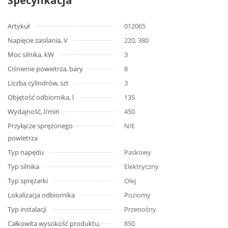
Specyfikacja
Artykuł
012065
Napięcie zasilania, V
220, 380
Moc silnika, kW
3
Ciśnienie powietrza, bary
8
Liczba cylindrów, szt
3
Objętość odbiornika, l
135
Wydajność, l/min
450
Przyłącze sprężonego
NIE
powietrza
Typ napędu
Paskowy
Typ silnika
Elektryczny
Typ sprężarki
Olej
Lokalizacja odbiornika
Poziomy
Typ instalacji
Przenośny
Całkowita wysokość produktu,
850