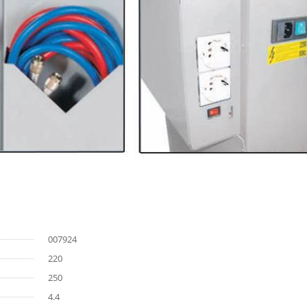
007924
220
250
4.4