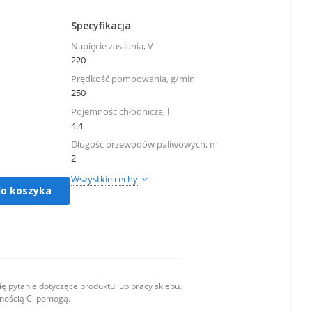
Specyfikacja
Napięcie zasilania, V
220
Prędkość pompowania, g/min
250
Pojemność chłodnicza, l
4.4
Długość przewodów paliwowych, m
2
Wszystkie cechy
do koszyka
ę pytanie dotyczące produktu lub pracy sklepu.
wnością Ci pomogą.