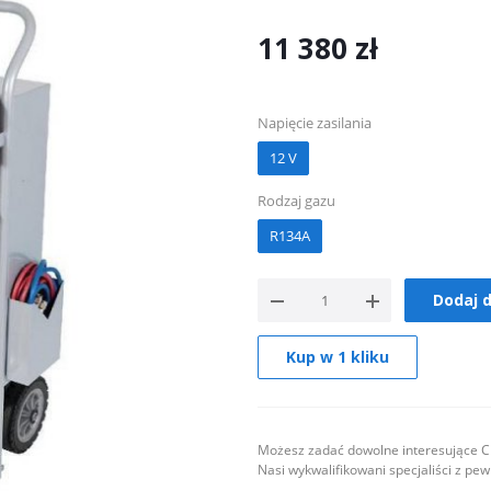
11 380
zł
Napięcie zasilania
12 V
Rodzaj gazu
R134A
Dodaj 
Kup w 1 kliku
Możesz zadać dowolne interesujące Ci
Nasi wykwalifikowani specjaliści z pe