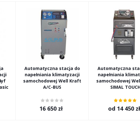
ja
Automatyczna stacja do
Automatyczna sta
cji
napełniania klimatyzacji
napełniania klimat
4yf
samochodowej Well Kraft
samochodowej Well
asic
A/C-BUS
SIMAL TOUC
16 650
zł
od
14 450 z