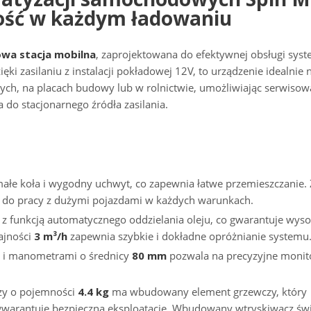
ność w każdym ładowaniu
wa stacja mobilna
, zaprojektowana do efektywnej obsługi sy
ki zasilaniu z instalacji pokładowej 12V, to urządzenie idealnie 
h, na placach budowy lub w rolnictwie, umożliwiając serwisow
 do stacjonarnego źródła zasilania.
ałe koła i wygodny uchwyt, co zapewnia łatwe przemieszczanie. 
ie do pracy z dużymi pojazdami w każdych warunkach.
funkcją automatycznego oddzielania oleju, co gwarantuje wyso
ajności
3 m³/h
zapewnia szybkie i dokładne opróżnianie systemu
 i manometrami o średnicy
80 mm
pozwala na precyzyjne moni
czy o pojemności
4.4 kg
ma wbudowany element grzewczy, który
 gwarantuje bezpieczną eksploatację. Wbudowany wtryskiwacz św