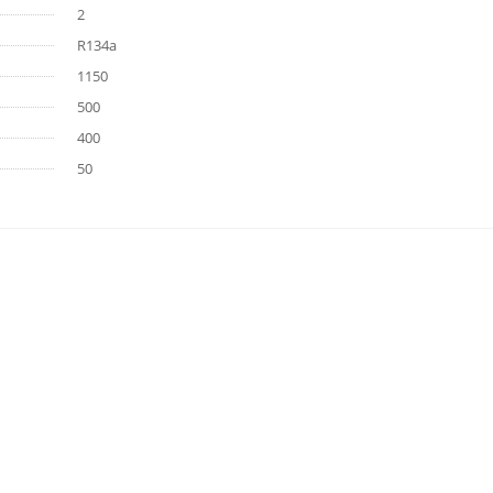
2
R134a
1150
500
400
50