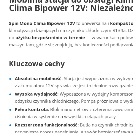
Clima Bipower 12V: Niezależ
Spin Mono Clima Bipower 12V
to uniwersalna i
kompakto
klimatyzacji działających na czynniku chłodniczym R134a. Dzię
do
użytku bezpośrednio w terenie
— w warunkach polowyc
maszyn tam, gdzie się znajdują, bez konieczności podłączania
Kluczowe cechy
Absolutna mobilność:
Stacja jest wyposażona w wytrzym
z akumulatora 12V sprawia, że jest to idealne rozwiązan
Wysoka wydajność:
Wyposażona w wydajny kompresor z 
odzysku czynnika chłodniczego. Pompa próżniowa o wyd
Pełna kontrola:
Blok manometrów z czterema zaworami
ciśnienia w systemie na wszystkich etapach pracy.
Rozszerzona funkcjonalność:
Butla na czynnik chłodni
przyspiesza proces napełniania, a zawór bezpieczeństwa