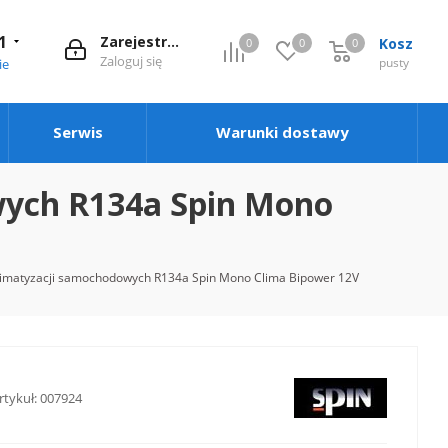
1
Zarejestruj się
Kosz
0
0
0
0
Zaloguj się
pusty
ie
Serwis
Warunki dostawy
wych R134a Spin Mono
 klimatyzacji samochodowych R134a Spin Mono Clima Bipower 12V
rtykuł:
007924