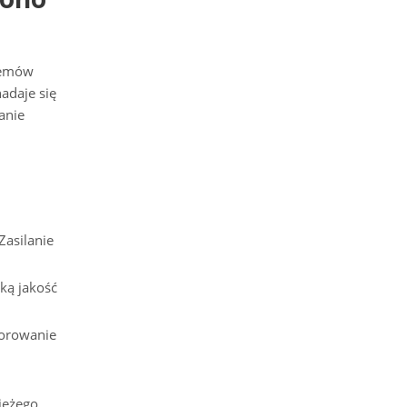
stemów
nadaje się
anie
Zasilanie
ką jakość
.
torowanie
ieżego