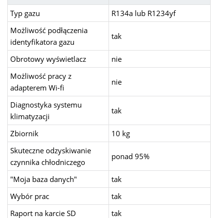
Typ gazu
R134a lub R1234yf
Możliwość podłączenia
tak
identyfikatora gazu
Obrotowy wyświetlacz
nie
Możliwość pracy z
nie
adapterem Wi-fi
Diagnostyka systemu
tak
klimatyzacji
Zbiornik
10 kg
Skuteczne odzyskiwanie
ponad 95%
czynnika chłodniczego
"Moja baza danych"
tak
Wybór prac
tak
Raport na karcie SD
tak