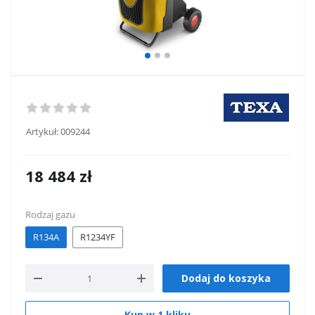
Artykuł:
009244
18 484
zł
Rodzaj gazu
R134A
R1234YF
Dodaj do koszyka
Kup w 1 kliku