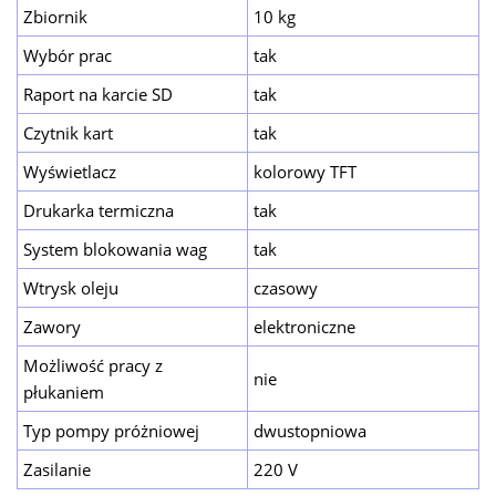
Zbiornik
10 kg
Wybór prac
tak
Raport na karcie SD
tak
Czytnik kart
tak
Wyświetlacz
kolorowy TFT
Drukarka termiczna
tak
System blokowania wag
tak
Wtrysk oleju
czasowy
Zawory
elektroniczne
Możliwość pracy z
nie
płukaniem
Typ pompy próżniowej
dwustopniowa
Zasilanie
220 V