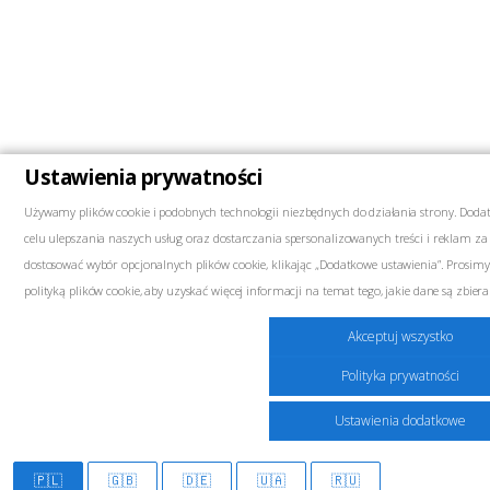
Ustawienia prywatności
Używamy plików cookie i podobnych technologii niezbędnych do działania strony. Dodat
celu ulepszania naszych usług oraz dostarczania spersonalizowanych treści i reklam z
dostosować wybór opcjonalnych plików cookie, klikając „Dodatkowe ustawienia”. Prosim
polityką plików cookie, aby uzyskać więcej informacji na temat tego, jakie dane są zbi
Marketingowe
Akceptuj wszystko
Te pliki cookie mogą być umieszczane na naszej stronie przez naszych partnerów rek
Polityka prywatności
profilu Twoich zainteresowań i wyświetlania odpowiednich reklam na innych stronach 
danych osobowych, lecz opierają się na unikalnej identyfikacji Twojej przeglądarki i urząd
Ustawienia dodatkowe
cookie, zobaczysz mniej dopasowanych reklam.
🇵🇱
🇬🇧
🇩🇪
🇺🇦
🇷🇺
Funkcjonalne