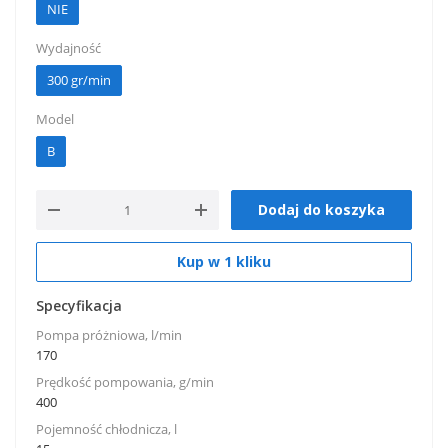
NIE
Wydajność
300 gr/min
Model
B
Dodaj do koszyka
Kup w 1 kliku
Specyfikacja
Pompa próżniowa, l/min
170
Prędkość pompowania, g/min
400
Pojemność chłodnicza, l