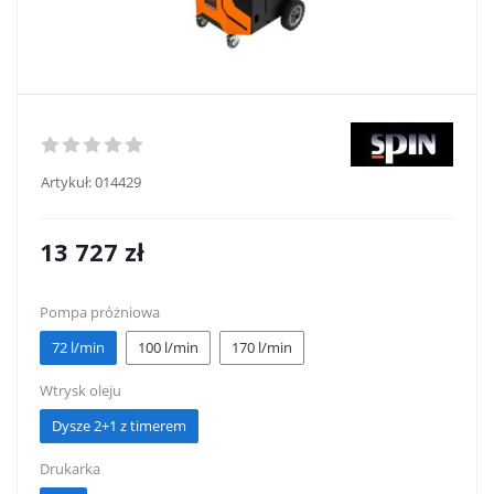
Artykuł:
014429
13 727
zł
Pompa próżniowa
72 l/min
100 l/min
170 l/min
Wtrysk oleju
Dysze 2+1 z timerem
Drukarka