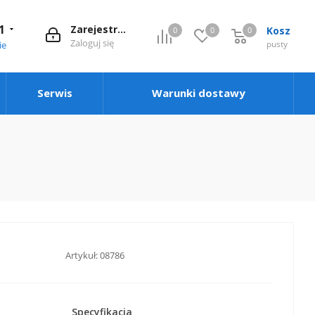
1
Zarejestruj się
Kosz
0
0
0
0
Zaloguj się
pusty
ie
Serwis
Warunki dostawy
Artykuł:
08786
Specyfikacja