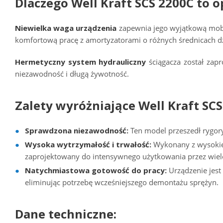
Dlaczego Well Kraft SCS 2200C to o
Niewielka waga urządzenia
zapewnia jego wyjątkową mobil
komfortową pracę z amortyzatorami o różnych średnicach d
Hermetyczny system hydrauliczny
ściągacza został zapr
niezawodność i długą żywotność.
Zalety wyróżniające Well Kraft SCS
Sprawdzona niezawodność:
Ten model przeszedł rygory
Wysoka wytrzymałość i trwałość:
Wykonany z wysokiej
zaprojektowany do intensywnego użytkowania przez wiele
Natychmiastowa gotowość do pracy:
Urządzenie jest
eliminując potrzebę wcześniejszego demontażu sprężyn.
Dane techniczne: