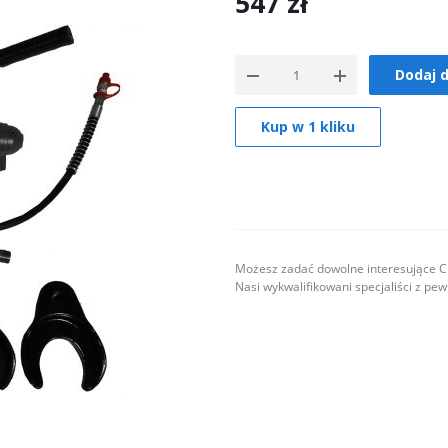
547
zł
Dodaj 
Kup w 1 kliku
Możesz zadać dowolne interesujące Ci
Nasi wykwalifikowani specjaliści z pe