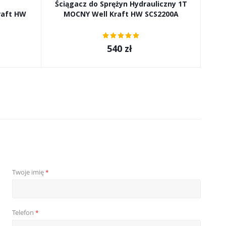
Ściągacz do Sprężyn Hydrauliczny 1T
raft HW
MOCNY Well Kraft HW SCS2200A
540
zł
Twoje imię
*
Telefon
*