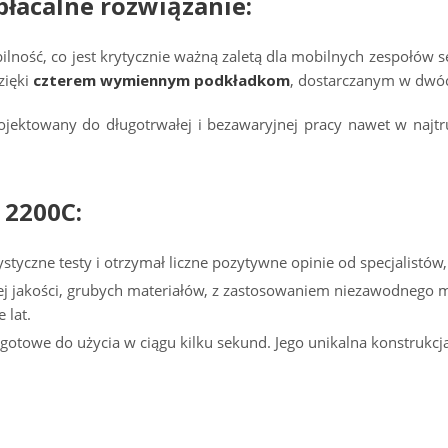
płacalne rozwiązanie:
ność, co jest krytycznie ważną zaletą dla mobilnych zespołów se
zięki
czterem wymiennym podkładkom
, dostarczanym w dwóc
ojektowany do długotrwałej i bezawaryjnej pracy nawet w najt
 2200C:
styczne testy i otrzymał liczne pozytywne opinie od specjalistów
 jakości, grubych materiałów, z zastosowaniem niezawodnego ma
 lat.
 gotowe do użycia w ciągu kilku sekund. Jego unikalna konstrukc