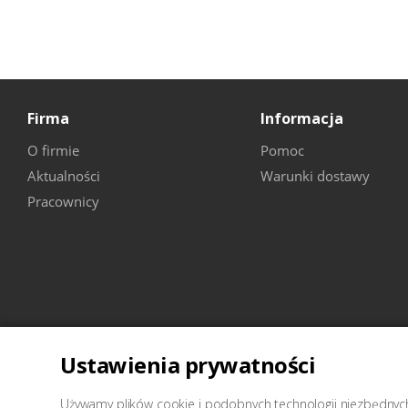
Firma
Informacja
O firmie
Pomoc
Aktualności
Warunki dostawy
Pracownicy
Ustawienia prywatności
2026 © Wellcraft-sprzęt do stacji obsługi technicznej
Używamy plików cookie i podobnych technologii niezbędnych 