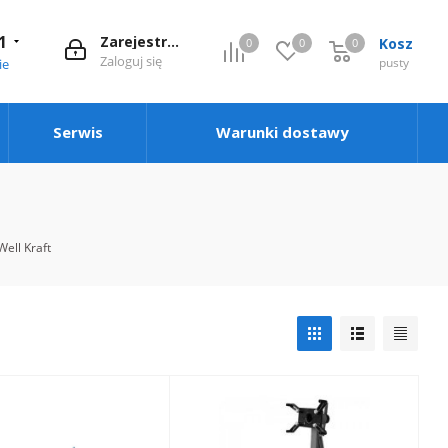
1
Zarejestruj się
Kosz
0
0
0
0
Zaloguj się
pusty
ie
Serwis
Warunki dostawy
ell Kraft