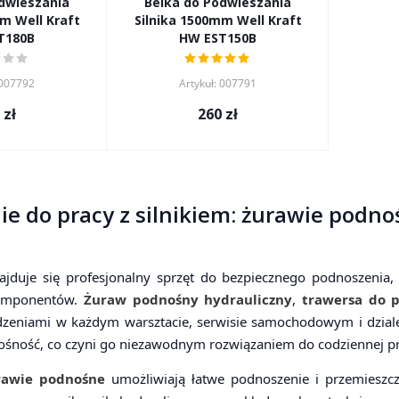
dwieszania
Belka do Podwieszania
m Well Kraft
Silnika 1500mm Well Kraft
T180B
HW EST150B
 007792
Artykuł: 007791
zł
260
zł
 do pracy z silnikiem: żurawie podnośn
najduje się profesjonalny sprzęt do bezpiecznego podnoszeni
komponentów.
Żuraw podnośny hydrauliczny
,
trawersa do p
zeniami w każdym warsztacie, serwisie samochodowym i dziale 
nośność, co czyni go niezawodnym rozwiązaniem do codziennej pr
rawie podnośne
umożliwiają łatwe podnoszenie i przemieszcza