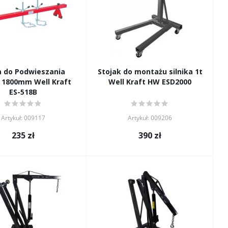
a do Podwieszania
Stojak do montażu silnika 1t
a 1800mm Well Kraft
Well Kraft HW ESD2000
ES-518B
Artykuł: 009117
Artykuł: 009206
235
zł
390
zł