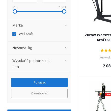
118
2 083
Marka
Well Kraft
Żuraw Warszta
Kraft S
Nośność, kg
Artykuł
Wysokość podnoszenia,
2 08
mm
Zresetować