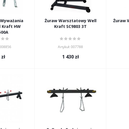
 Wyważania
Żuraw Warsztatowy Well
Żuraw 
l Kraft HW
Kraft SC9803 3T
500A
 008856
Artykuł: 007788
zł
1 430
zł