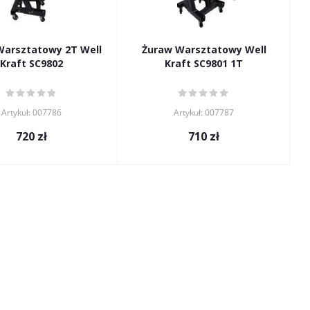
Warsztatowy 2T Well
Żuraw Warsztatowy Well
Kraft SC9802
Kraft SC9801 1T
Artykuł: 007786
Artykuł: 007787
720
zł
710
zł