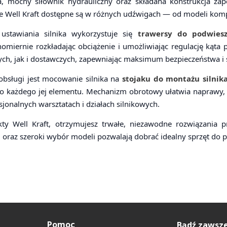
 mocny siłownik hydrauliczny oraz składana konstrukcja za
ie Well Kraft dostępne są w różnych udźwigach — od modeli ko
ustawiania silnika wykorzystuje się
trawersy do podwiesz
miernie rozkładając obciążenie i umożliwiając regulację kąta 
h, jak i dostawczych, zapewniając maksimum bezpieczeństwa i s
bsługi jest mocowanie silnika na
stojaku do montażu silnik
 każdego jej elementu. Mechanizm obrotowy ułatwia naprawy, wym
jonalnych warsztatach i działach silnikowych.
ty Well Kraft, otrzymujesz trwałe, niezawodne rozwiązania pr
 oraz szeroki wybór modeli pozwalają dobrać idealny sprzęt do 
Pomoc
Bądź zawsze