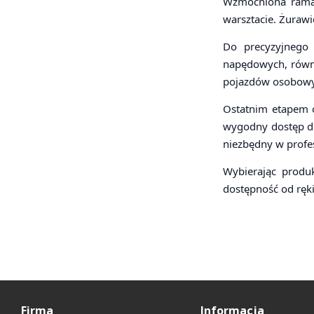
Wzmocniona rama,
warsztacie. Żuraw
Do precyzyjnego 
napędowych, równo
pojazdów osobowyc
Ostatnim etapem o
wygodny dostęp do
niezbędny w profes
Wybierając produk
dostępność od ręki
Firma
Informacja