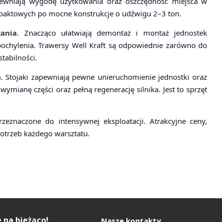
pewniają wygodę użytkowania oraz oszczędność miejsca w
mpaktowych po mocne konstrukcje o udźwigu 2–3 ton.
ania
. Znacząco ułatwiają demontaż i montaż jednostek
pochylenia. Trawersy Well Kraft są odpowiednie zarówno do
tabilności.
a
. Stojaki zapewniają pewne unieruchomienie jednostki oraz
ianę części oraz pełną regenerację silnika. Jest to sprzęt
zeznaczone do intensywnej eksploatacji. Atrakcyjne ceny,
potrzeb każdego warsztatu.
 na bieżąco!
Nasze kontakty