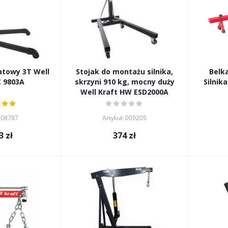
towy 3T Well
Stojak do montażu silnika,
Belk
C 9803A
skrzyni 910 kg, mocny duży
Silnik
Well Kraft HW ESD2000A
: 08787
Artykuł: 009205
3
zł
374
zł