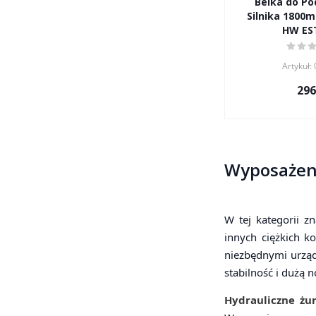
Belka do Po
Silnika 1800m
HW ES
Artykuł:
296
Wyposażenie
W tej kategorii z
innych ciężkich 
niezbędnymi urząd
stabilność i dużą 
Hydrauliczne żu