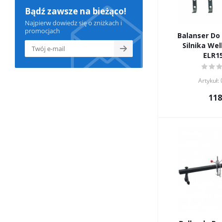
Bądź zawsze na bieżąco!
Najpierw dowiedz się o zniżkach i
promocjach
Balanser Do
Silnika Wel
ELR1
Artykuł:
118