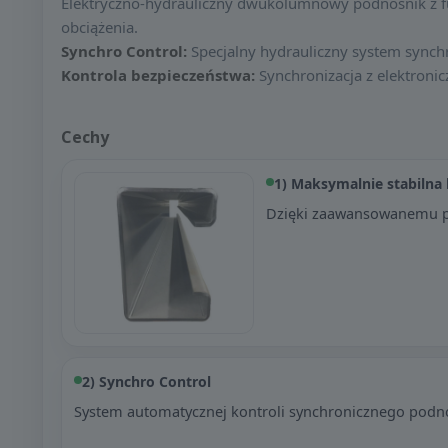
Elektryczno-hydrauliczny dwukolumnowy podnośnik z fu
obciążenia.
Synchro Control:
Specjalny hydrauliczny system synchr
Kontrola bezpieczeństwa:
Synchronizacja z elektroni
Cechy
1) Maksymalnie stabilna
Dzięki zaawansowanemu pr
2) Synchro Control
System automatycznej kontroli synchronicznego podn