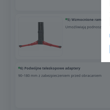
5) Wzmocnione ramiona 
Umożliwiają podnoszenie 
6) Podwójne teleskopowe adaptery
90–180 mm z zabezpieczeniem przed obracaniem