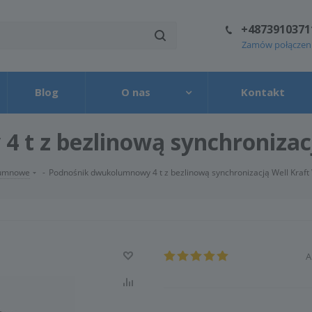
+4873910371
Zamów połączen
Blog
O nas
Kontakt
 t z bezlinową synchronizac
lumnowe
-
Podnośnik dwukolumnowy 4 t z bezlinową synchronizacją Well Kraf
A