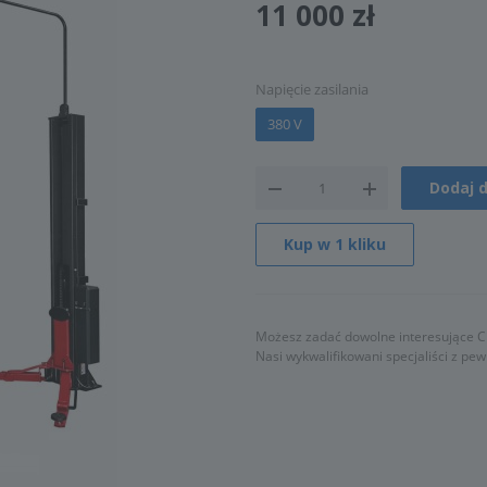
11 000
zł
Napięcie zasilania
380 V
Dodaj 
Kup w 1 kliku
Możesz zadać dowolne interesujące Ci
Nasi wykwalifikowani specjaliści z pe