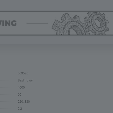
009526
Bezlinowy
4000
60
220, 380
2,2