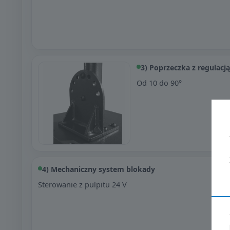
3) Poprzeczka z regulacj
Od 10 do 90°
4) Mechaniczny system blokady
Sterowanie z pulpitu 24 V