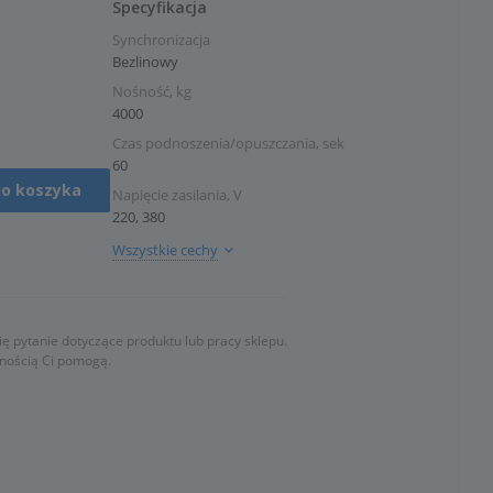
Specyfikacja
Synchronizacja
Bezlinowy
Nośność, kg
4000
Czas podnoszenia/opuszczania, sek
60
do koszyka
Napięcie zasilania, V
220, 380
Wszystkie cechy
ę pytanie dotyczące produktu lub pracy sklepu.
wnością Ci pomogą.