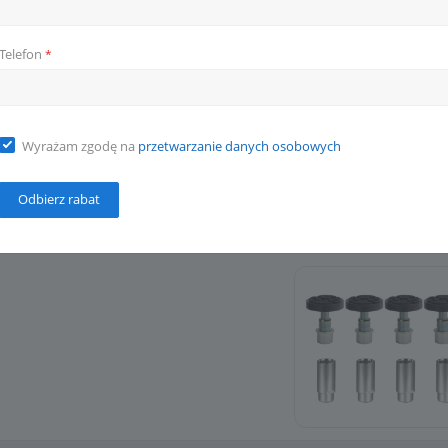
Telefon
*
2+3
pojazdu w obu kierunkach
Wyrażam zgodę na
przetwarzanie danych osobowych