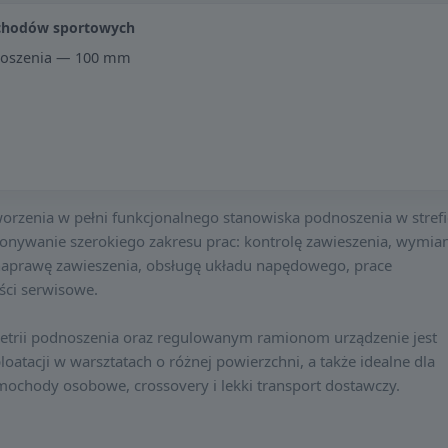
ochodów sportowych
noszenia — 100 mm
worzenia w pełni funkcjonalnego stanowiska podnoszenia w strefi
onywanie szerokiego zakresu prac: kontrolę zawieszenia, wymia
prawę zawieszenia, obsługę układu napędowego, prace
ści serwisowe.
etrii podnoszenia oraz regulowanym ramionom urządzenie jest
atacji w warsztatach o różnej powierzchni, a także idealne dla
ochody osobowe, crossovery i lekki transport dostawczy.