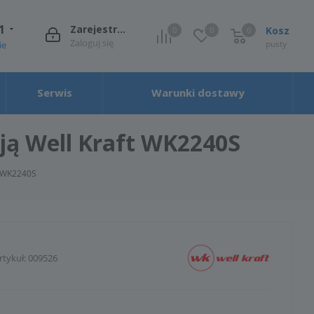
1
Zarejestruj się
Kosz
0
0
0
0
Zaloguj się
pusty
ie
Serwis
Warunki dostawy
ją Well Kraft WK2240S
t WK2240S
rtykuł:
009526