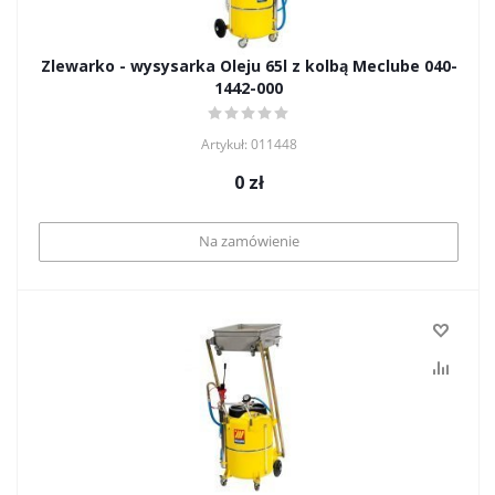
Zlewarko - wysysarka Oleju 65l z kolbą Meclube 040-
1442-000
Artykuł: 011448
0
zł
Na zamówienie