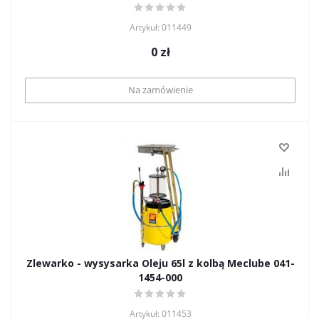
Artykuł: 011449
0
zł
Na zamówienie
Zlewarko - wysysarka Oleju 65l z kolbą Meclube 041-
1454-000
Artykuł: 011453