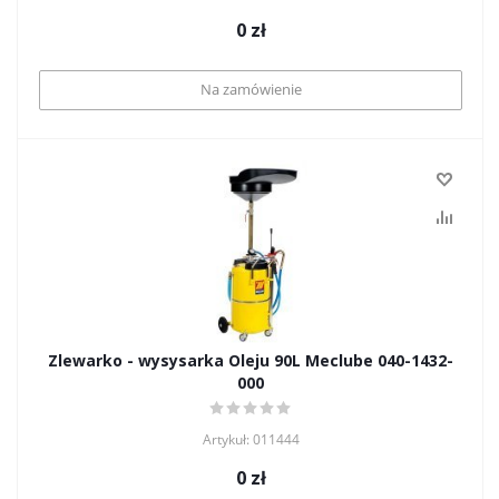
0
zł
Na zamówienie
Zlewarko - wysysarka Oleju 90L Meclube 040-1432-
000
Artykuł: 011444
0
zł