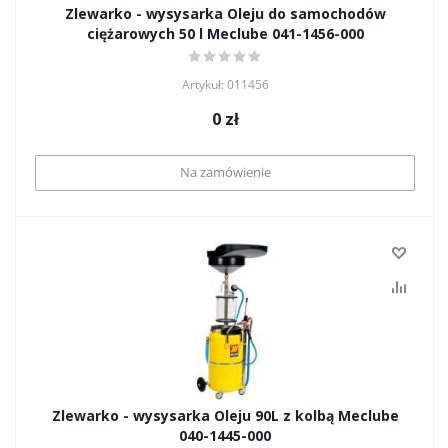
Zlewarko - wysysarka Oleju do samochodów
ciężarowych 50 l Meclube 041-1456-000
Artykuł: 011456
0
zł
Na zamówienie
Zlewarko - wysysarka Oleju 90L z kolbą Meclube
040-1445-000