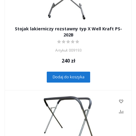
Stojak lakierniczy rozstawny typ X Well Kraft PS-
202B
Artykuł: 009193
240
zł
Dodaj do koszyka