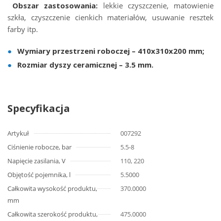
Obszar zastosowania:
lekkie czyszczenie, matowienie
szkła, czyszczenie cienkich materiałów, usuwanie resztek
farby itp.
Wymiary przestrzeni roboczej – 410x310x200 mm;
Rozmiar dyszy ceramicznej – 3.5 mm.
Specyfikacja
Artykuł
007292
Ciśnienie robocze, bar
5.5-8
Napięcie zasilania, V
110, 220
Objętość pojemnika, l
5.5000
Całkowita wysokość produktu,
370.0000
mm
Całkowita szerokość produktu,
475.0000