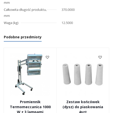
mm
Całkowita długość produktu,
370.0000
mm
Waga (kg)
12.5000
Podobne przedmioty
Promiennik
Zestaw końcówek
Termomeccanica 1000
(dysz) do piaskowania
W z 3 lampami
4szt