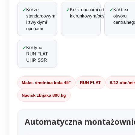
Kół ze
Kół z oponami o bieżniku
Kół без
✓
✓
✓
standardowymi
kierunkowym/odwróconym
otworu
i zwykłymi
centralneg
oponami
Kół typu
✓
RUN FLAT,
UHP, SSR
Maks. średnica koła 45"
RUN FLAT
6/12 obr./mi
Nacisk zbijaka 800 kg
Automatyczna montażownica