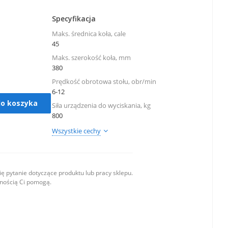
Specyfikacja
Maks. średnica koła, cale
45
Maks. szerokość koła, mm
380
Prędkość obrotowa stołu, obr/min
6-12
do koszyka
Siła urządzenia do wyciskania, kg
800
Wszystkie cechy
ę pytanie dotyczące produktu lub pracy sklepu.
wnością Ci pomogą.