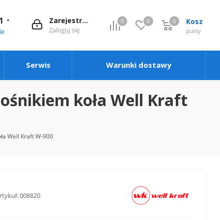
1
Zarejestruj się
Kosz
0
0
0
0
Zaloguj się
pusty
ie
Serwis
Warunki dostawy
śnikiem koła Well Kraft
a Well Kraft W-900
rtykuł:
008820