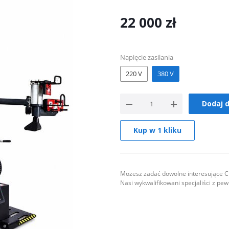
22 000
zł
Napięcie zasilania
220 V
380 V
Dodaj 
Kup w 1 kliku
Możesz zadać dowolne interesujące Ci
Nasi wykwalifikowani specjaliści z pe