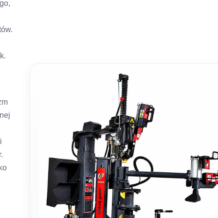
go,
tów.
k.
zm
nej
i
.
ko