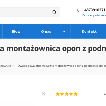
+4873910371
Zamów połączen
Blog
O nas
Kontakt
montażownica opon z podno
ażownice
-
Dwubiegowa automatyczna montażownica opon z podnośnikiem koł
A