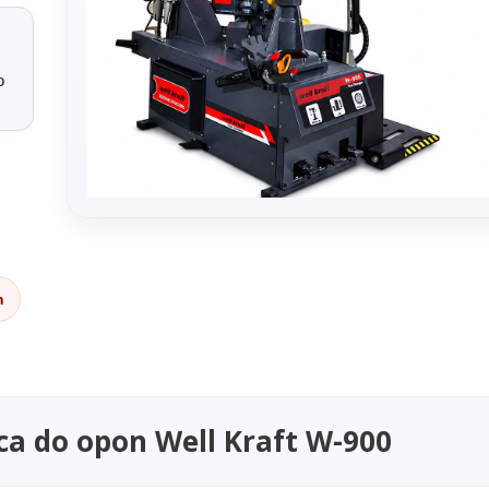
o
n
 do opon Well Kraft W-900