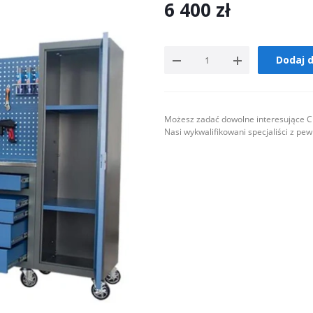
6 400
zł
Dodaj 
Możesz zadać dowolne interesujące Ci
Nasi wykwalifikowani specjaliści z pe