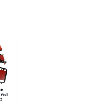
ek
 Well
0Z