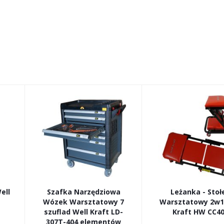
ell
Szafka Narzędziowa
Leżanka - Stoł
Wózek Warsztatowy 7
Warsztatowy 2w1
szuflad Well Kraft LD-
Kraft HW CC4
307T-404 elementów