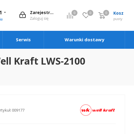
1
Zarejestruj się
Kosz
0
0
0
0
Zaloguj się
pusty
ie
Serwis
Warunki dostawy
ll Kraft LWS-2100
rtykuł:
009177