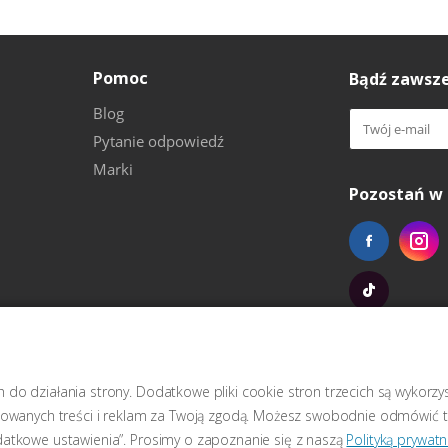
Pomoc
Bądź zawsze
Blog
Pytanie odpowiedź
Marki
Pozostań w 
do działania strony. Dodatkowe pliki cookie stron trzecich są wykorz
izowanych treści i reklam za Twoją zgodą. Możesz swobodnie odmówić t
datkowe ustawienia”. Prosimy o zapoznanie się z naszą
Polityką prywatn