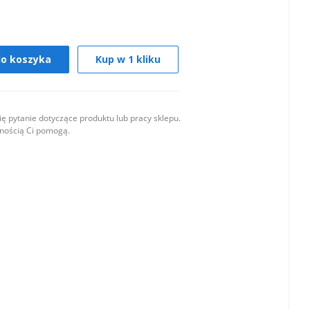
do koszyka
Kup w 1 kliku
ę pytanie dotyczące produktu lub pracy sklepu.
wnością Ci pomogą.