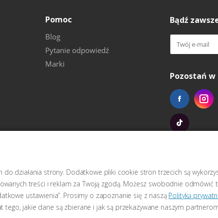
Pomoc
Bądź zawsze
Blog
Pytanie odpowiedź
Marki
Pozostań w 
do działania strony. Dodatkowe pliki cookie stron trzecich są wykorz
izowanych treści i reklam za Twoją zgodą. Możesz swobodnie odmówić t
datkowe ustawienia”. Prosimy o zapoznanie się z naszą
Polityką prywatn
mat tego, jakie dane są zbierane i jak są przekazywane naszym partnerom