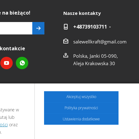
 na bieżąco!
Nasze kontakty
+48739103711
salewellkraft@gmail.com
kontakcie
Polska, Janki 05-090,
Aleja Krakowska 30
Akceptuj wszystko
Polityka prywatności
ystywane w
utaj lub
Ustawienia dodatkowe
ości
oraz
.