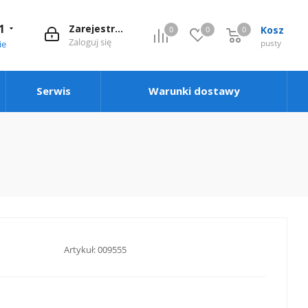
1
Zarejestruj się
Kosz
0
0
0
0
Zaloguj się
pusty
ie
Serwis
Warunki dostawy
Artykuł:
009555