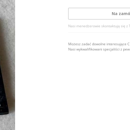
Na zamó
Nasi menedżerowie skontaktują się z 
Możesz zadać dowolne interesujące Ci
Nasi wykwalifikowani specjaliści z pe