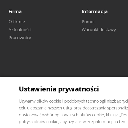
Firma
Informacja
O firmie
Pomoc
Aktualności
Warunki dostawy
Pracownicy
Ustawienia prywatności
2026 © Wellcraft-sprzęt do stacji obsługi technicznej
Używamy plików cookie i podobnych technologii niezbędnych 
celu ulepszania naszych usług oraz dostarczania spersonal
dostosować wybór opcjonalnych plików cookie, klikając „Do
polityką plików cookie, aby uzyskać więcej informacji na te