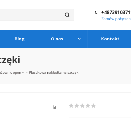
+4873910371
Zamów połączen
Blog
O nas
Kontakt
częki
ażownic opon
-
Plastikowa nakładka na szczęki