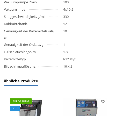
Vakuumpumpe l/min
100
Vakuum, mbar
4x10-2
Sauggeschwindigkeit, g/min
330
Kühlmitteltank, l
12
Genauigkeit der Kältemittelskala,
10
gr
Genauigkeit der Ölskala, gr
1
Füllschlauchlänge, m
1.8
Kältemitteltyp
R1234yf
Bildschirmauflösung
16 X 2
Ähnliche Produkte
FORDERUNG
HIT