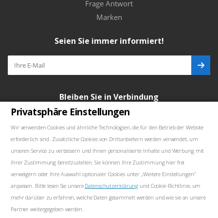
Frage Antwort
Marken
Seien Sie immer informiert!
Bleiben Sie in Verbindung
Privatsphäre Einstellungen
Wir verwenden Cookies und ähnliche Technologien, die für den Betrieb der Website
erforderlich sind. Zusätzliche Cookies von Drittanbietern werden verwendet, um
Unsere Kontakte
unseren Service zu verbessern und Ihnen personalisierte Inhalte und Werbung mit
Ihrer Zustimmung bereitzustellen. Sie können Ihre Zustimmung hier frei
+48739103711
verweigern oder Ihre Auswahl optionaler Cookies unter „Weitere Einstellungen“
anpassen. Bitte lesen Sie unsere
Datenschutzerklärung
und Cookie-Richtlinie, um
salewellkraft@gmail.com
mehr darüber zu erfahren, welche Daten gesammelt werden und wie sie an unsere
Partner weitergegeben werden.
Polen, 05-090 Janki, Aleja Krakowska 30