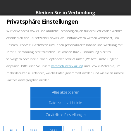
Bleiben Sie in Verbindung
Privatsphäre Einstellungen
Wir verwenden Cookies und ähnliche Technologien, die für den Betrieb der Website
erforderlich sind. Zusätzliche Cookies von Drittanbietern werden verwendet, um
Unsere Kontakte
unseren Service zu verbessern und Ihnen personalisierte Inhalte und Werbung mit
Ihrer Zustimmung bereitzustellen. Sie können Ihre Zustimmung hier frei
+48739103711
verweigern oder Ihre Auswahl optionaler Cookies unter „Weitere Einstellungen“
anpassen. Bitte lesen Sie unsere
Datenschutzerklärung
und Cookie-Richtlinie, um
salewellkraft@gmail.com
mehr darüber zu erfahren, welche Daten gesammelt werden und wie sie an unsere
Partner weitergegeben werden.
Polen, 05-090 Janki, Aleja Krakowska 30
Marketing
Alles akzeptieren
Diese Cookies können von unseren Werbepartnern auf unserer Website gesetzt
Datenschutzrichtlinie
werden. Diese Unternehmen können sie verwenden, um ein Profil Ihrer Interessen
zu erstellen und Ihnen relevante Werbung auf anderen Websites anzuzeigen. Sie
2026 © WellKraft -Ausrüstung für SRT
Zusätzliche Einstellungen
speichern keine direkten personenbezogenen Daten, basieren jedoch auf der
eindeutigen Identifizierung Ihres Browsers und Geräts im Internet. Wenn Sie diese
🇵🇱
🇬🇧
🇩🇪
🇺🇦
🇷🇺