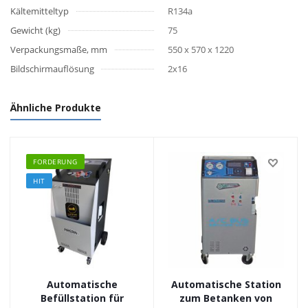
Kältemitteltyp
R134a
Gewicht (kg)
75
Verpackungsmaße, mm
550 х 570 х 1220
Bildschirmauflösung
2x16
Ähnliche Produkte
FORDERUNG
HIT
Automatische
Automatische Station
Befüllstation für
zum Betanken von