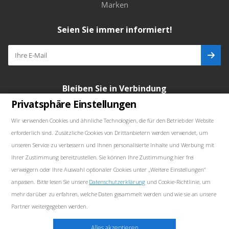
Marken
Seien Sie immer informiert!
Bleiben Sie in Verbindung
Privatsphäre Einstellungen
Wir verwenden Cookies und ähnliche Technologien, die für den Betrieb der Website
erforderlich sind. Zusätzliche Cookies von Drittanbietern werden verwendet, um
Unsere Kontakte
unseren Service zu verbessern und Ihnen personalisierte Inhalte und Werbung mit
Ihrer Zustimmung bereitzustellen. Sie können Ihre Zustimmung hier frei
+48739103711
verweigern oder Ihre Auswahl optionaler Cookies unter „Weitere Einstellungen“
anpassen. Bitte lesen Sie unsere
Datenschutzerklärung
und Cookie-Richtlinie, um
salewellkraft@gmail.com
mehr darüber zu erfahren, welche Daten gesammelt werden und wie sie an unsere
Partner weitergegeben werden.
Polen, 05-090 Janki, Aleja Krakowska 30
Marketing
Alles akzeptieren