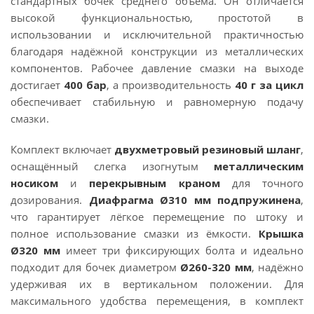
стандартных бочек среднего объёма. Он отличается
высокой функциональностью, простотой в
использовании и исключительной практичностью
благодаря надёжной конструкции из металлических
компонентов. Рабочее давление смазки на выходе
достигает
400 бар
, а производительность
40 г за цикл
обеспечивает стабильную и равномерную подачу
смазки.
Комплект включает
двухметровый резиновый шланг
,
оснащённый слегка изогнутым
металлическим
носиком
и
перекрывным краном
для точного
дозирования.
Диафрагма Ø310 мм подпружинена
,
что гарантирует лёгкое перемещение по штоку и
полное использование смазки из ёмкости.
Крышка
Ø320 мм
имеет три фиксирующих болта и идеально
подходит для бочек диаметром
Ø260-320 мм
, надёжно
удерживая их в вертикальном положении. Для
максимального удобства перемещения, в комплект