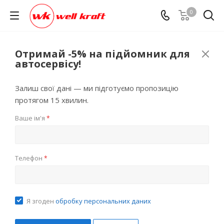
0
Отримай -5% на підйомник для
автосервісу!
Залиш свої дані — ми підготуємо пропозицію
протягом 15 хвилин.
Ваше ім'я
*
Телефон
*
Я згоден
обробку персональних даних