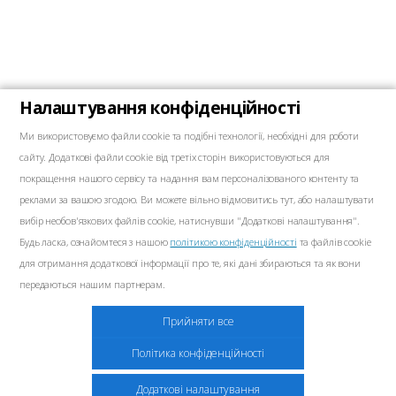
Налаштування конфіденційності
Ми використовуємо файли cookie та подібні технології, необхідні для роботи
сайту. Додаткові файли cookie від третіх сторін використовуються для
покращення нашого сервісу та надання вам персоналізованого контенту та
реклами за вашою згодою. Ви можете вільно відмовитись тут, або налаштувати
вибір необов'язкових файлів cookie, натиснувши "Додаткові налаштування".
Будь ласка, ознайомтеся з нашою
політикою конфіденційності
та файлів cookie
для отримання додаткової інформації про те, які дані збираються та як вони
передаються нашим партнерам.
Маркетинг
Прийняти все
Ці файли cookie можуть бути розміщені на нашому сайті рекламними
Політика конфіденційності
партнерами. Ці компанії можуть використовувати їх для створення профілю
ваших інтересів та показу відповідної реклами на інших веб-сайтах. Вони не
Додаткові налаштування