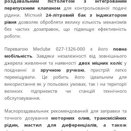
роздавальним пістолетом з інтегрованим
перепускним клапаном
для контрольованої подачі
рідини. Місткий
24-літровий бак з індикатором
рівня
дозволяє обробляти велику кількість механізмів
без частих дозаправок, що підвищує ефективність
роботи.
Перевагою Meclube 027-1326-000 є його
повна
мобільність
. Завдяки незалежності від зовнішнього
джерела живлення та наявності
двох міцних коліс
у
поєднанні зі
зручною ручкою
, пристрій легко
переміщувати. Це робить його ідеальним для
використання як у польових умовах, так і на території
великих підприємств чи станцій технічного
обслуговування.
Маслороздавальник рекомендований для заправки та
точного дозування
моторних олив, трансмісійних
рідин, мастил для диференціалів, а також