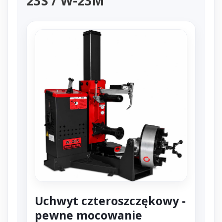
23S / W-23M
Uchwyt czteroszczękowy -
pewne mocowanie