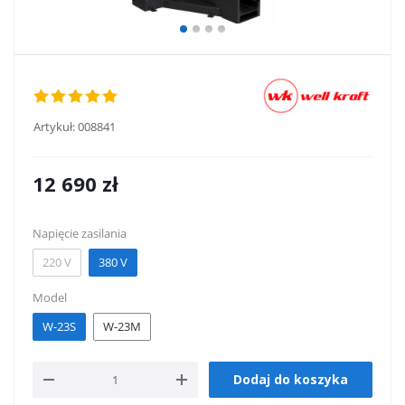
Artykuł:
008841
12 690
zł
Napięcie zasilania
220 V
380 V
Model
W-23S
W-23M
Dodaj do koszyka