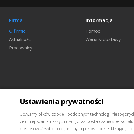
Firma
Informacja
O firmie
Pomoc
Aktualności
Warunki dostawy
Pracownicy
Ustawienia prywatności
2026 © Wellcraft-sprzęt do stacji obsługi technicznej
Używamy plików cookie i podobnych technologii niezbędnych 
celu ulepszania naszych usług oraz dostarczania spersonal
dostosować wybór opcjonalnych plików cookie, klikając „Do