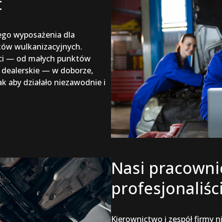
t
ego wyposażenia dla
ów wulkanizacyjnych.
ści — od małych punktów
dealerskie — w doborze,
k aby działało niezawodnie i
Nasi pracowni
profesjonaliśc
Kierownictwo i zespół firmy n