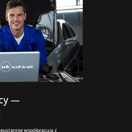
cy —
i
ieustannie współpracują z