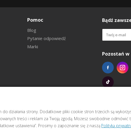
Pomoc
Bądź zawsze
Blog
Pytanie odpowiedź
Marki
Pozostań w 
do działania strony. Dodatkowe pliki cookie stron trzecich są wykorz
izowanych treści i reklam za Twoją zgodą. Możesz swobodnie odmówić t
datkowe ustawienia”. Prosimy o zapoznanie się z naszą
Polityką prywatn