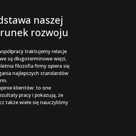
odstawa naszej
erunek rozwoju
półpracy traktujemy relacje
we są długoterminowe więzi,
tnia filozofia firmy opiera się
gania najlepszych standardów
orm.
pinie klientów: to one
zultaty pracy i pokazują, że
ecz także wiele się nauczyliśmy