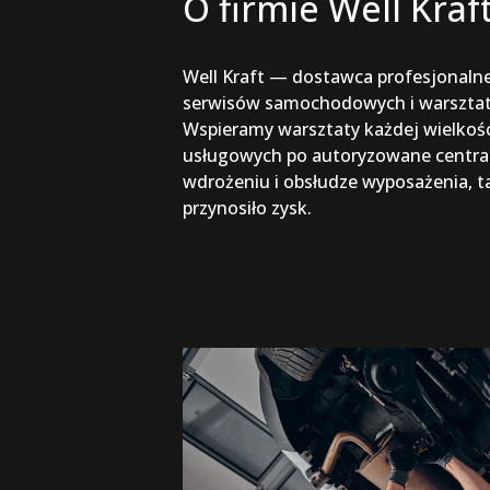
O firmie Well Kraf
Well Kraft — dostawca profesjonaln
serwisów samochodowych i warsztat
Wspieramy warsztaty każdej wielko
usługowych po autoryzowane centra 
wdrożeniu i obsłudze wyposażenia, ta
przynosiło zysk.