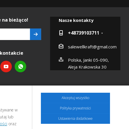
 na bieżąco!
Nasze kontakty
+48739103711
salewellkraft@gmail.com
kontakcie
Polska, Janki 05-090,
Aleja Krakowska 30
Akceptuj wszystko
Polityka prywatności
ystywane w
utaj lub
Ustawienia dodatkowe
ości
oraz