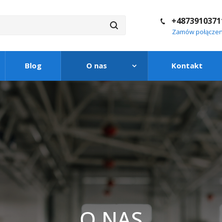
+4873910371
Zamów połączen
Blog
O nas
Kontakt
O NAS