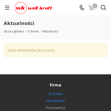
0
Aktualności
Strona główna
-
O firmie
-
Aktualności
Lista elementów jest pusta
Firma
O firmie
Aktualności
Pracownicy