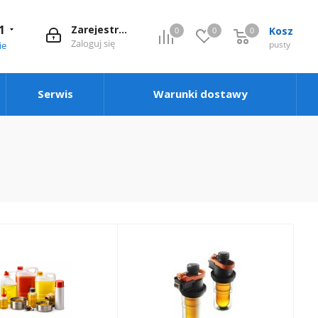
1
Zarejestruj się
Kosz
0
0
0
0
Zaloguj się
pusty
ie
Serwis
Warunki dostawy