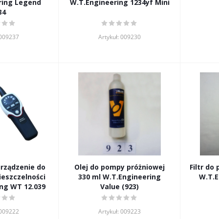
ring Legend
W.T.Engineering 1234yf Mini
34
 009237
Artykuł: 009230
rządzenie do
Olej do pompy próżniowej
Filtr do
eszczelności
330 ml W.T.Engineering
W.T.E
ng WT 12.039
Value (923)
 009222
Artykuł: 009223