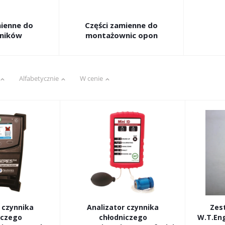
mienne do
Części zamienne do
ników
montażownic opon
Alfabetycznie
W cenie
 czynnika
Analizator czynnika
Zes
iczego
chłodniczego
W.T.Eng