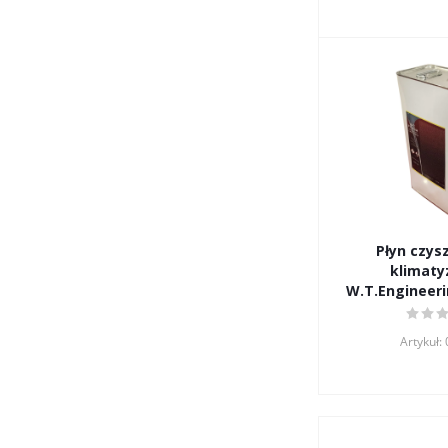
Płyn czys
klimatyz
W.T.Engineeri
Artykuł: