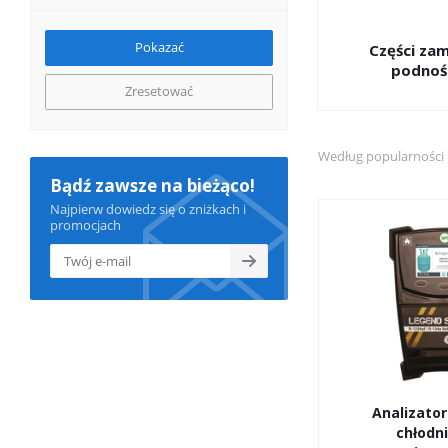
Części za
podnoś
Zresetować
Według popularności
Bądź zawsze na bieżąco!
Najpierw dowiedz się o zniżkach i
promocjach
Analizator
chłodn