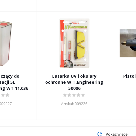
zczący do
Latarka UV i okulary
Pisto
acji 5L
ochronne W.T.Engineering
ng WT 11.036
50006
 009227
Artykuł: 009226
Pokaż więcej