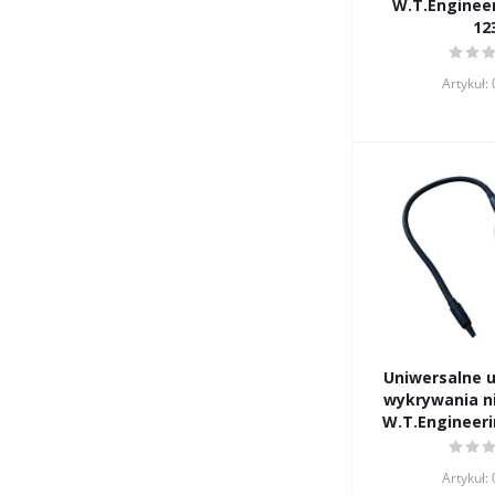
W.T.Enginee
12
Artykuł:
Uniwersalne u
wykrywania ni
W.T.Engineeri
Artykuł: