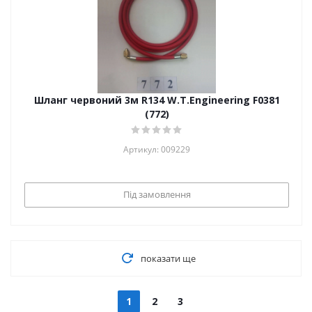
Шланг червоний 3м R134 W.T.Engineering F0381
(772)
Артикул: 009229
Під замовлення
показати ще
1
2
3