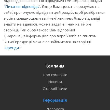
Відповіді на запитання відвідувачів ми зібрали в розділі
"
Питання-відповідь
". Якщо Вам щось не зрозуміло на
сайті, пропонуємо відвідати цей розділ, щоб розібратися
з усіма складнощами за лічені хвилини. Якщо відповіді
знайти не вдалося, можна задати її нам на тій же
сторінці, і ми обов'язково Вам відповімо!
І, нарешті, з інформацією про виробників та списком
їхньої продукції можна ознайомитися на сторінці
"
Бренди
".
Компанія
Про компанію
Новини
Співробітники
Інформація
Допомога