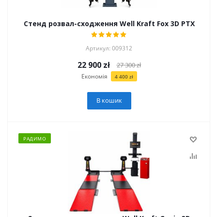
Стенд розвал-сходження Well Kraft Fox 3D PTX
Артикул: 009312
22 900
zł
27 300
zł
Економія
4 400
zł
В кошик
РАДИМО