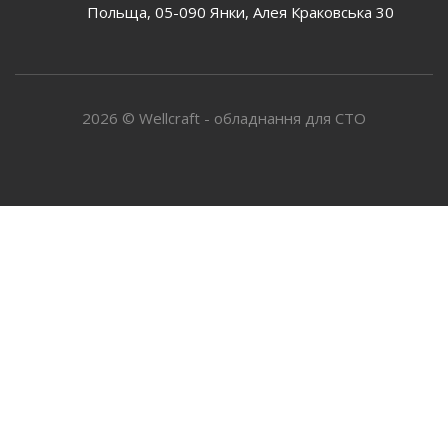
Польща, 05-090 Янки, Алея Краковська 30
2026 © Wellcraft - обладнання для СТО