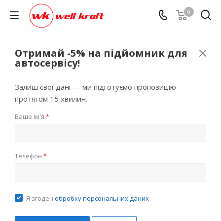
0
Отримай -5% на підйомник для
автосервісу!
Залиш свої дані — ми підготуємо пропозицію
протягом 15 хвилин.
Ваше ім'я
*
Телефон
*
Я згоден
обробку персональних даних