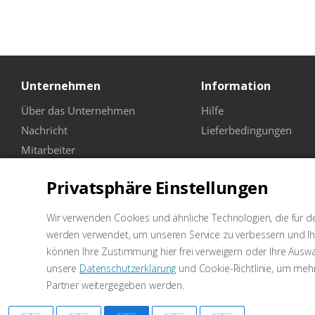
Unternehmen
Information
Über das Unternehmen
Hilfe
Nachricht
Lieferbedingungen
Mitarbeiter
Die Geschäfte
Privatsphäre Einstellungen
Wir verwenden Cookies und ähnliche Technologien, die für de
werden verwendet, um unseren Service zu verbessern und Ihn
können Ihre Zustimmung hier frei verweigern oder Ihre Auswah
unsere
Datenschutzerklärung
und Cookie-Richtlinie, um meh
Partner weitergegeben werden.
2026 © WellKraft -Ausrüstung für SRT
Marketing