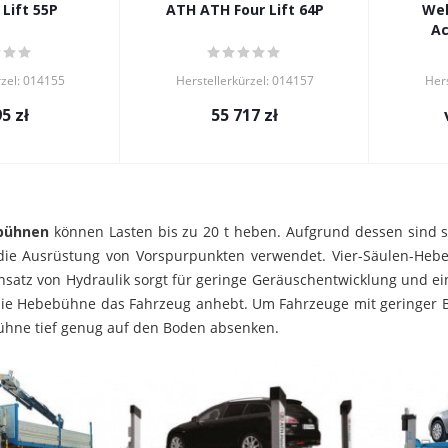
Ihr Name
*
Lift 55P
ATH ATH Four Lift 64P
Wel
A
rzel: 014155
Herstellerkürzel: 014157
Hers
Telefon
*
95
zł
55 717
zł
Ich stimme zu
verarbeitung personenbezogener Daten
ebühnen
können Lasten bis zu 20 t heben. Aufgrund dessen sind s
die Ausrüstung von Vorspurpunkten verwendet. Vier-Säulen-Hebeb
insatz von Hydraulik sorgt für geringe Geräuschentwicklung und ei
 die Hebebühne das Fahrzeug anhebt. Um Fahrzeuge mit geringer Bo
ühne tief genug auf den Boden absenken.