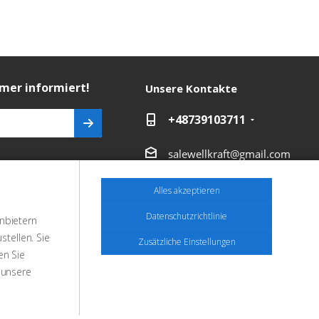
mmer informiert!
Unsere Kontakte
+48739103711
salewellkraft@gmail.com
in Verbindung
Polen, 05-090 Janki,
Alles akzeptieren
Aleja Krakowska 30
Datenschutzrichtlinie
anbietern
tellen. Sie
Zusätzliche Einstellungen
en Sie
 unsere