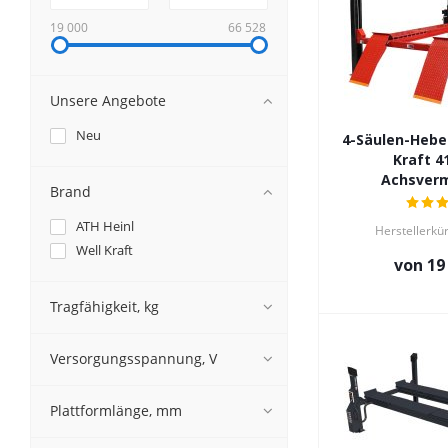
19 000
66 528
Unsere Angebote
Neu
4-Säulen-Hebe
Kraft 4
Achsver
Brand
ATH Heinl
Herstellerkü
Well Kraft
von
19
Tragfähigkeit, kg
Versorgungsspannung, V
Plattformlänge, mm