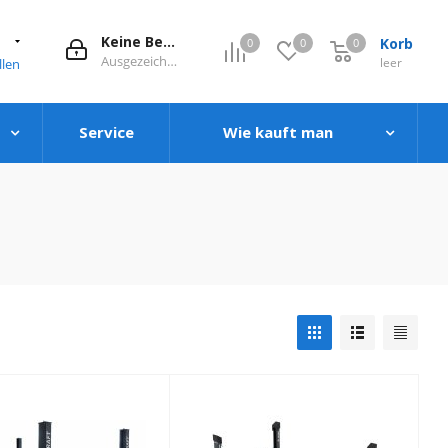
1
Keine Bewertung
Korb
0
0
0
0
Ausgezeichnet
leer
llen
Service
Wie kauft man