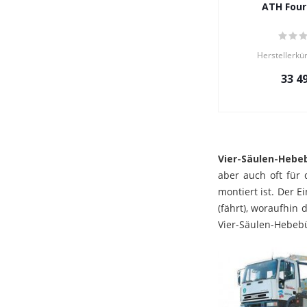
ATH Four 
Herstellerkü
33 4
Vier-Säulen-Heb
aber auch oft für 
montiert ist. Der E
(fährt), woraufhin
Vier-Säulen-Hebeb