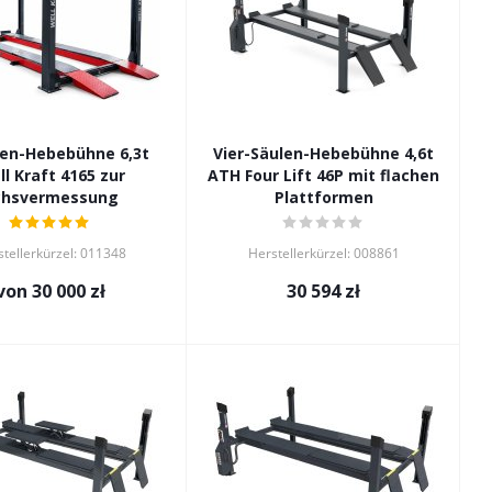
len-Hebebühne 6,3t
Vier-Säulen-Hebebühne 4,6t
l Kraft 4165 zur
ATH Four Lift 46P mit flachen
chsvermessung
Plattformen
tellerkürzel: 011348
Herstellerkürzel: 008861
von
30 000 zł
30 594
zł