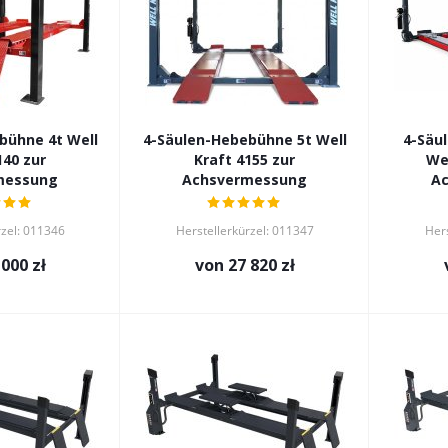
bühne 4t Well
4-Säulen-Hebebühne 5t Well
4-Säu
140 zur
Kraft 4155 zur
Wel
messung
Achsvermessung
A
rzel: 011346
Herstellerkürzel: 011347
Hers
 000 zł
von
27 820 zł