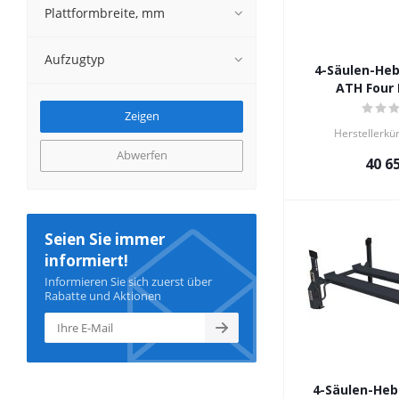
Plattformbreite, mm
Aufzugtyp
4-Säulen-Heb
ATH Four 
Herstellerkü
Abwerfen
40 6
Seien Sie immer
informiert!
Informieren Sie sich zuerst über
Rabatte und Aktionen
4-Säulen-Heb