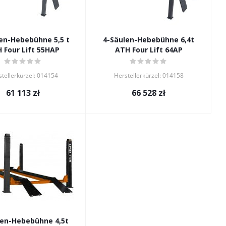
en-Hebebühne 5,5 t
4-Säulen-Hebebühne 6,4t
 Four Lift 55HAP
ATH Four Lift 64AP
tellerkürzel: 014154
Herstellerkürzel: 014158
61 113
zł
66 528
zł
len-Hebebühne 4,5t