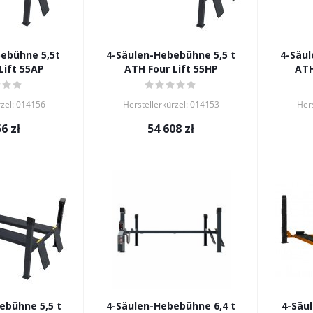
ebühne 5,5t
4-Säulen-Hebebühne 5,5 t
4-Säul
Lift 55AP
ATH Four Lift 55HP
ATH
rzel: 014156
Herstellerkürzel: 014153
Hers
56
zł
54 608
zł
Erhalte -5% auf eine
Hebebühne für die
Werkstatt!
Hinterlasse deine Daten – wir erstellen ein Angebot
innerhalb von 15 Minuten.
ebühne 5,5 t
4-Säulen-Hebebühne 6,4 t
4-Säu