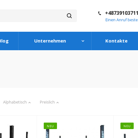
+4873910371
Einen Anruf beste
Blog
Unternehmen
Kontakte
Alphabetisch
Preislich
NEU
NEU