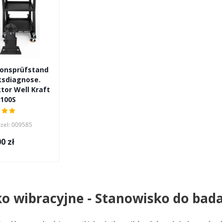
ionsprüfstand
ksdiagnose.
or Well Kraft
100S
rzel: 009585
00
zł
o wibracyjne - Stanowisko do bad