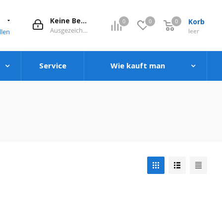
1
Keine Bewertung
Korb
0
0
0
0
Ausgezeichnet
leer
llen
Service
Wie kauft man