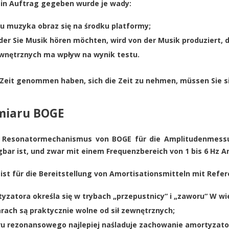
 in Auftrag gegeben wurde je wady:
 muzyka obraz się na środku platformy;
 der Sie Musik hören möchten, wird von der Musik produziert, 
zewnętrznych ma wpływ na wynik testu.
 Zeit genommen haben, sich die Zeit zu nehmen, müssen Sie si
miaru BOGE
e Resonatormechanismus von
BOGE
für die Amplitudenmessun
gbar ist, und zwar mit einem Frequenzbereich von 1 bis 6 Hz 
st für die Bereitstellung von Amortisationsmitteln mit Refe
yzatora określa się w trybach „przepustnicy“ i „zaworu“ W wie
rach są praktycznie wolne od sił zewnętrznych;
u rezonansowego najlepiej naśladuje zachowanie amortyzat