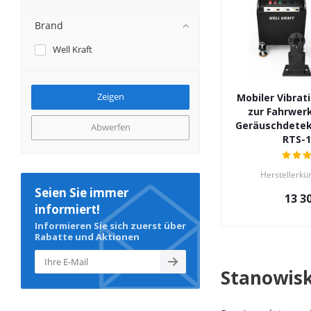
Brand
Well Kraft
Mobiler Vibrat
zur Fahrwer
Geräuschdetekt
Abwerfen
RTS-1
Herstellerkü
Seien Sie immer
13 3
informiert!
Informieren Sie sich zuerst über
Rabatte und Aktionen
Stanowisk