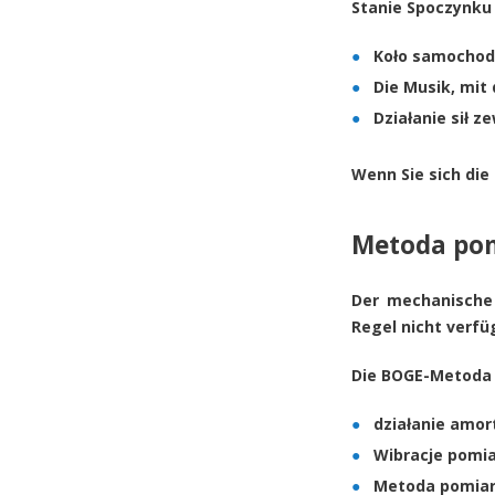
Stanie Spoczynku
Koło samochodu
Die Musik, mit
Działanie sił 
Wenn Sie sich die
Metoda po
Der mechanisch
Regel nicht verfü
Die BOGE-Metoda i
działanie amort
Wibracje pomia
Metoda pomiar