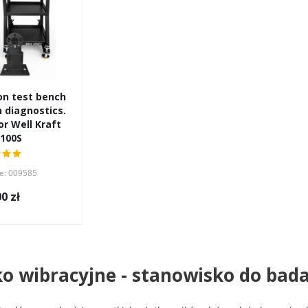
on test bench
 diagnostics.
r Well Kraft
100S
e: 009585
00
zł
o wibracyjne - stanowisko do bad