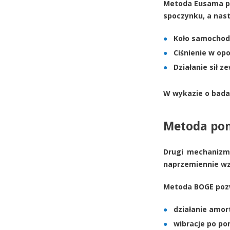
Metoda
Eusama
p
spoczynku, a nas
Koło samochodu
Ciśnienie w op
Działanie sił 
W wykazie o badan
Metoda po
Drugi mechaniz
naprzemiennie wzb
Metoda BOGE pozw
działanie amort
wibracje po po