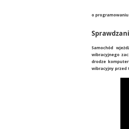
o programowaniu 
Sprawdzani
Samochód wjeżdż
wibracyjnego zacz
drodze komputera
wibracyjny przed 