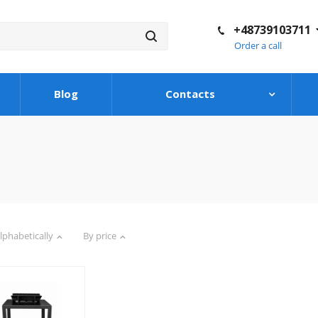
+48739103711
Order a call
Blog
Contacts
lphabetically
By price