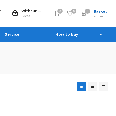
Without evaluation
Basket
0
0
0
0
Great
empty
Service
How to buy