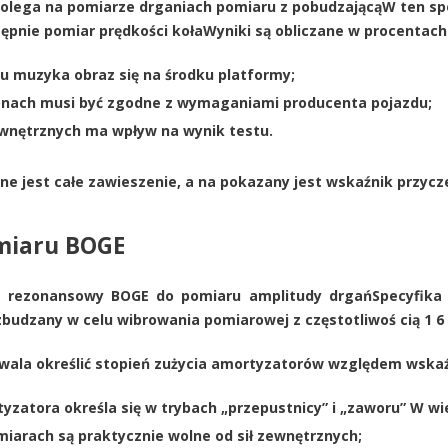
olega na pomiarze drganiach pomiaru z pobudzającąW ten spos
tępnie pomiar prędkości kołaWyniki są obliczane w procentac
 muzyka obraz się na środku platformy;
onach musi być zgodne z wymaganiami producenta pojazdu;
zewnętrznych ma wpływ na wynik testu.
e jest całe zawieszenie, a na pokazany jest wskaźnik przycze
miaru BOGE
m rezonansowy
BOGE
do pomiaru amplitudy drgańSpecyfika t
udzany w celu wibrowania pomiarowej z częstotliwoś cią 1 6 H
ala określić stopień zużycia amortyzatorów względem wskaźn
yzatora określa się w trybach „przepustnicy” i „zaworu” W wie
miarach są praktycznie wolne od sił zewnętrznych;