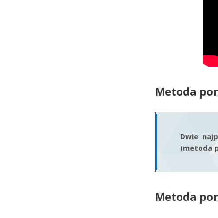
Metoda pom
Dwie naj
(metoda p
Metoda po