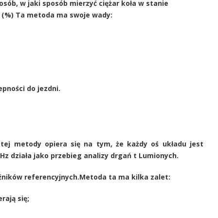
ób, w jaki sposób mierzyć ciężar koła w stanie
h (%) Ta metoda ma swoje wady:
pności do jezdni.
ej metody opiera się na tym, że każdy oś układu jest
z działa jako przebieg analizy drgań t Lumionych.
ików referencyjnych.Metoda ta ma kilka zalet:
rają się;