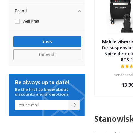
Brand
Well Kraft
Mobile vibrati
for suspension
Noise detecto
Throw off
RTS-1
vendor cod
Be always up to date!
13 3
Be the first to know about
discounts and promotions
Stanowisk