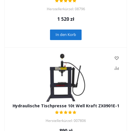
Herstellerkürzel: 08796
1 520
zł
In den Korb
Hydraulische Tischpresse 10t Well Kraft ZX0901E-1
Herstellerkürzel: 007806
890
zł