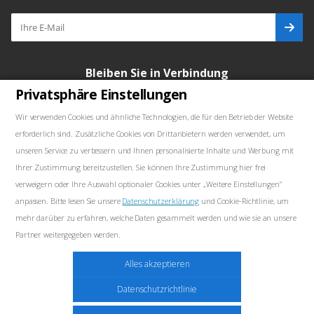
Bleiben Sie in Verbindung
Privatsphäre Einstellungen
Wir verwenden Cookies und ähnliche Technologien, die für den Betrieb der Website
erforderlich sind. Zusätzliche Cookies von Drittanbietern werden verwendet, um
Unsere Kontakte
unseren Service zu verbessern und Ihnen personalisierte Inhalte und Werbung mit
Ihrer Zustimmung bereitzustellen. Sie können Ihre Zustimmung hier frei
+48739103711
verweigern oder Ihre Auswahl optionaler Cookies unter „Weitere Einstellungen“
anpassen. Bitte lesen Sie unsere
Datenschutzerklärung
und Cookie-Richtlinie, um
salewellkraft@gmail.com
mehr darüber zu erfahren, welche Daten gesammelt werden und wie sie an unsere
Partner weitergegeben werden.
Polen, 05-090 Janki, Aleja Krakowska 30
Marketing
Alles akzeptieren
Diese Cookies können von unseren Werbepartnern auf unserer Website gesetzt
Datenschutzrichtlinie
werden. Diese Unternehmen können sie verwenden, um ein Profil Ihrer Interessen
zu erstellen und Ihnen relevante Werbung auf anderen Websites anzuzeigen. Sie