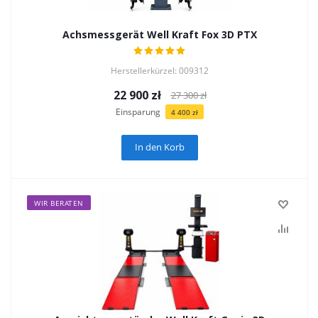
Achsmessgerät Well Kraft Fox 3D PTX
Herstellerkürzel: 009312
22 900
zł
27 300
zł
Einsparung
4 400
zł
In den Korb
WIR BERATEN