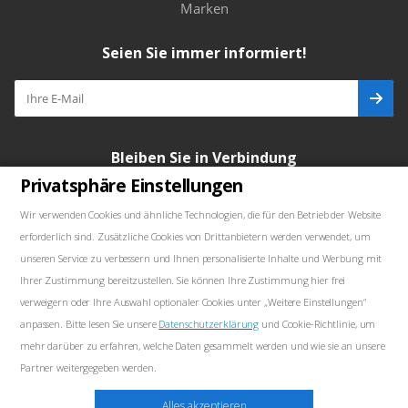
Marken
Seien Sie immer informiert!
Bleiben Sie in Verbindung
Privatsphäre Einstellungen
Wir verwenden Cookies und ähnliche Technologien, die für den Betrieb der Website
erforderlich sind. Zusätzliche Cookies von Drittanbietern werden verwendet, um
Unsere Kontakte
unseren Service zu verbessern und Ihnen personalisierte Inhalte und Werbung mit
Ihrer Zustimmung bereitzustellen. Sie können Ihre Zustimmung hier frei
+48739103711
verweigern oder Ihre Auswahl optionaler Cookies unter „Weitere Einstellungen“
anpassen. Bitte lesen Sie unsere
Datenschutzerklärung
und Cookie-Richtlinie, um
salewellkraft@gmail.com
mehr darüber zu erfahren, welche Daten gesammelt werden und wie sie an unsere
Partner weitergegeben werden.
Polen, 05-090 Janki, Aleja Krakowska 30
Marketing
Alles akzeptieren