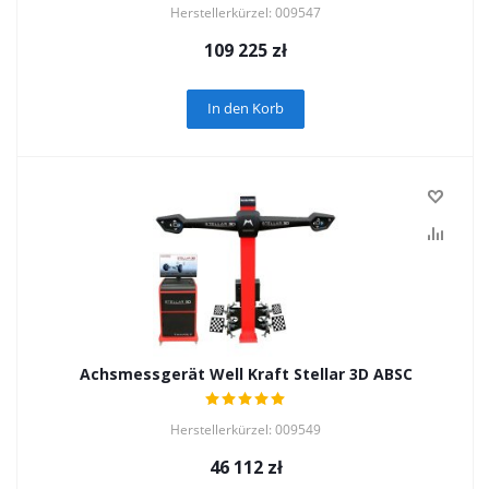
Herstellerkürzel: 009547
109 225
zł
In den Korb
Achsmessgerät Well Kraft Stellar 3D ABSC
Herstellerkürzel: 009549
46 112
zł