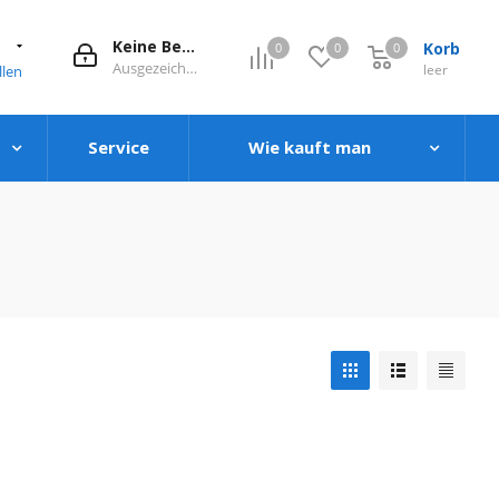
1
Keine Bewertung
Korb
0
0
0
0
Ausgezeichnet
leer
llen
Service
Wie kauft man