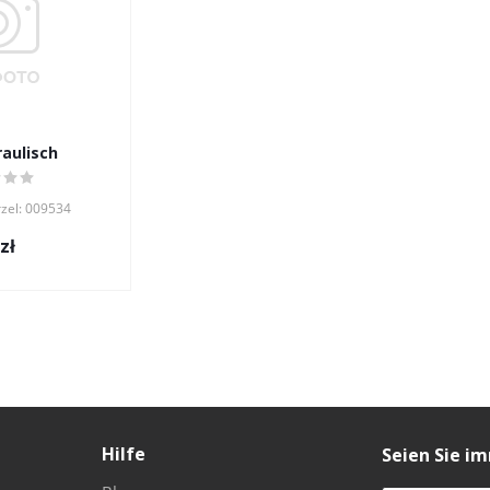
raulisch
rzel: 009534
zł
Hilfe
Seien Sie i