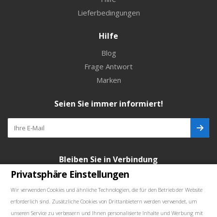
Lieferbedingungen
Hilfe
Blog
Frage Antwort
Marken
Seien Sie immer informiert!
Bleiben Sie in Verbindung
Privatsphäre Einstellungen
Wir verwenden Cookies und ähnliche Technologien, die für den Betrieb der Website
erforderlich sind. Zusätzliche Cookies von Drittanbietern werden verwendet, um
Unsere Kontakte
unseren Service zu verbessern und Ihnen personalisierte Inhalte und Werbung mit