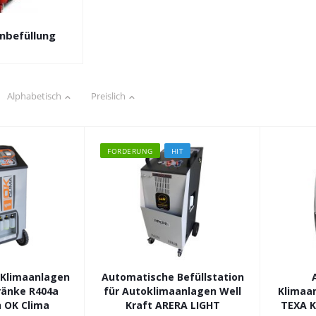
nbefüllung
Alphabetisch
Preislich
FORDERUNG
HIT
r Klimaanlagen
Automatische Befüllstation
ränke R404a
für Autoklimaanlagen Well
Klimaan
n OK Clima
Kraft ARERA LIGHT
TEXA 