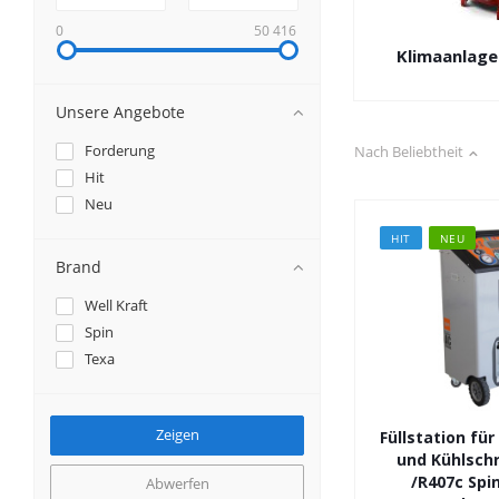
0
50 416
Klimaanlage
Unsere Angebote
Forderung
Nach Beliebtheit
Hit
Neu
HIT
NEU
Brand
Well Kraft
Spin
Texa
Füllstation fü
und Kühlsch
/R407c Spi
Abwerfen