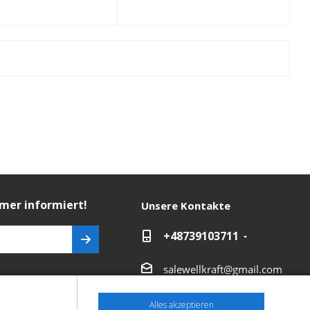
mmer informiert!
Unsere Kontakte
+48739103711
salewellkraft@gmail.com
in Verbindung
Polen, 05-090 Janki,
Alles akzeptieren