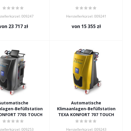
tellerkürzel: 009247
Herstellerkürzel: 009241
von
23 717 zł
von
15 355 zł
Automatische
Automatische
lagen-Befüllstation
Klimaanlagen-Befüllstation
ONFORT 770S TOUCH
TEXA KONFORT 707 TOUCH
tellerkürzel: 009253
Herstellerkürzel: 009243