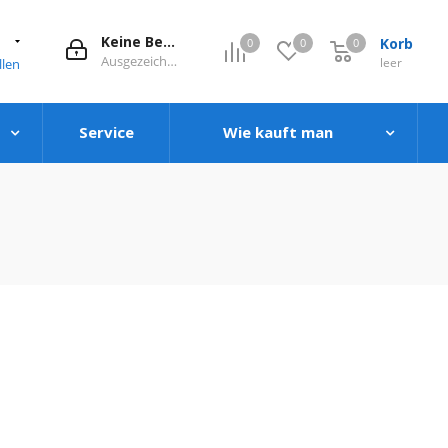
1
Keine Bewertung
Korb
0
0
0
0
Ausgezeichnet
leer
llen
Service
Wie kauft man