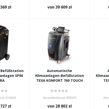
 369 zł
von
39 609 zł
Befüllstation
Automatische
anlagen SPIN
Klimaanlagen-Befüllstation
Klimaan
URA
TEXA KONFORT 760 TOUCH
TE
rzel: 014429
Herstellerkürzel: 009245
Hers
 727 zł
von
28 802 zł