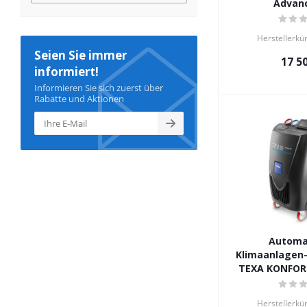
Advanc
Herstellerkü
Seien Sie immer
17 5
informiert!
Informieren Sie sich zuerst über
Rabatte und Aktionen
Automa
Klimaanlagen-
TEXA KONFOR
Herstellerkü