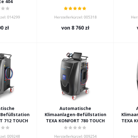
e 404
rzel: 014299
Herstellerkürzel: 005318
Hers
00
zł
von
8 760 zł
tische
Automatische
Befüllstation
Klimaanlagen-Befüllstation
Klimaan
T 712 TOUCH
TEXA KONFORT 780 TOUCH
TEXA K
rzel: 009248
Herstellerkürzel: 009254
Hers