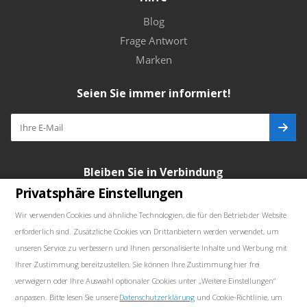
Blog
Frage Antwort
Marken
Seien Sie immer informiert!
Bleiben Sie in Verbindung
Privatsphäre Einstellungen
Wir verwenden Cookies und ähnliche Technologien, die für den Betrieb der Website
erforderlich sind. Zusätzliche Cookies von Drittanbietern werden verwendet, um
Unsere Kontakte
unseren Service zu verbessern und Ihnen personalisierte Inhalte und Werbung mit
Ihrer Zustimmung bereitzustellen. Sie können Ihre Zustimmung hier frei
+48739103711
verweigern oder Ihre Auswahl optionaler Cookies unter „Weitere Einstellungen“
anpassen. Bitte lesen Sie unsere
Datenschutzerklärung
und Cookie-Richtlinie, um
salewellkraft@gmail.com