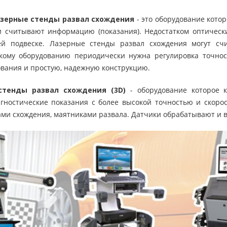
азерные стенды развал схождения
- это оборудование кото
и считывают информацию (показания). Недостатком оптическ
й подвеске. Лазерные стенды развал схождения могут счи
акому оборудованию периодически нужна регулировка точно
ования и простую, надежную конструкцию.
тенды развал схождения (3D)
- оборудование которое 
ностические показания с более высокой точностью и скоро
ами схождения, маятниками развала. Датчики обрабатывают и