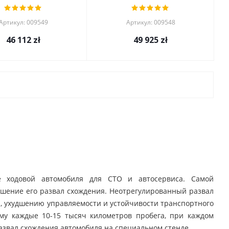
Артикул: 009549
Артикул: 009548
46 112
zł
49 925
zł
е ходовой автомобиля для СТО и автосервиса. Самой
шение его развал схождения. Неотрегулированный развал
, ухудшению управляемости и устойчивости транспортного
му каждые 10-15 тысяч километров пробега, при каждом
азвал схождения автомобиля на специальном стенде.