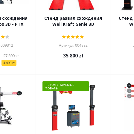
л схождения
Стенд развал схождения
Стенд
ox 3D - PTX
Well Kraft Genie 3D
We
 009312
Артикул: 004892
35 800
zł
27 300
zł
4 400
zł
РЕКОМЕНДУЕМЫЕ
ТОВАРЫ