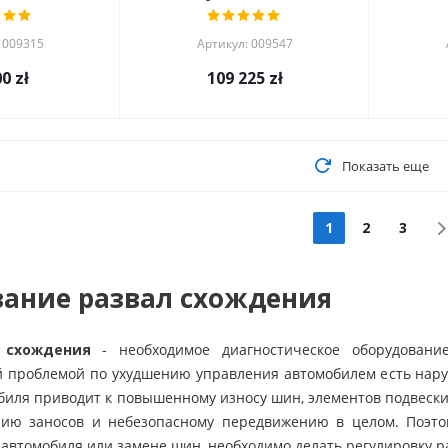
 009315
Артикул: 009547
00
zł
109 225
zł
Показать еще
1
2
3
ание развал схождения
 схождения
- необходимое диагностическое оборудовани
 проблемой по ухудшению управления автомобилем есть нару
биля приводит к повышенному износу шин, элементов подвески
нию заносов и небезопасному передвижению в целом. Поэто
 автомобиля или замене шин, необходимо делать регулировку р