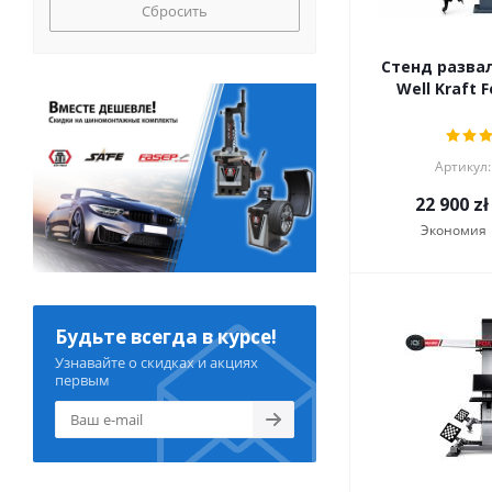
Сбросить
Стенд разва
Well Kraft F
Артикул:
22 900
zł
Экономия
Будьте всегда в курсе!
Узнавайте о скидках и акциях
первым