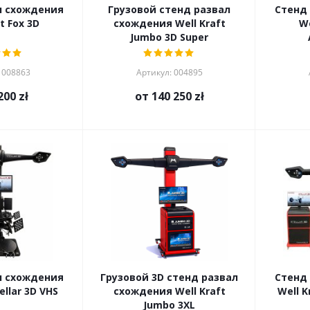
л схождения
Грузовой стенд развал
Стенд
t Fox 3D
схождения Well Kraft
We
Jumbo 3D Super
 008863
Артикул: 004895
200 zł
от
140 250 zł
л схождения
Грузовой 3D стенд развал
Стенд
ellar 3D VHS
схождения Well Kraft
Well K
Jumbo 3XL