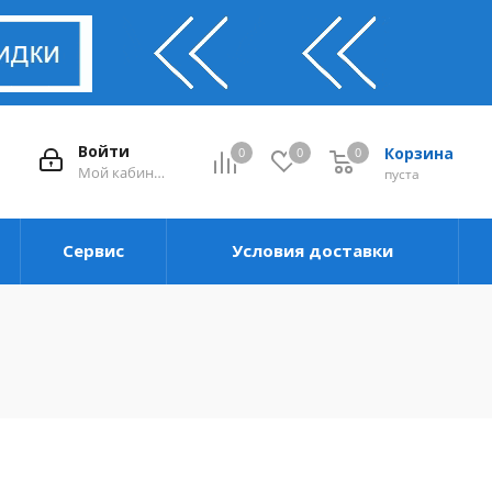
Войти
Корзина
0
0
0
0
Мой кабинет
пуста
Сервис
Условия доставки