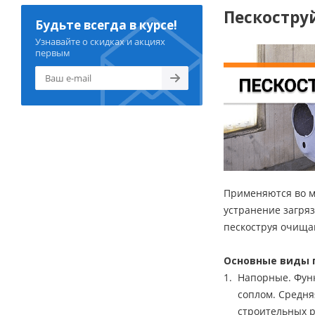
Пескостру
Будьте всегда в курсе!
Узнавайте о скидках и акциях
первым
Применяются во м
устранение загря
пескоструя очища
Основные виды 
Напорные. Функ
соплом. Средня
строительных р