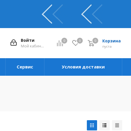
Войти
Корзина
0
0
0
0
Мой кабинет
пуста
Сервис
Условия доставки