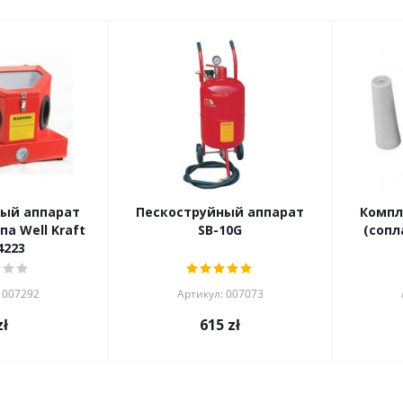
ый аппарат
Пескоструйный аппарат
Компл
а Well Kraft
SB-10G
(сопл
4223
 007292
Артикул: 007073
ł
615
zł