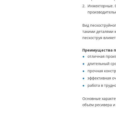
Инжекторные. О
производительн
Вид пескоструйно
такими деталями 
пескоструя влияет
Преимущества п
отличная прои
длительный ср
прочная конст
эффективная оч
работа в трудн
Основные характер
объём ресивера и