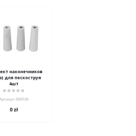
ект наконечников
а) для пескоструя
4шт
Артикул: 006536
0
zł