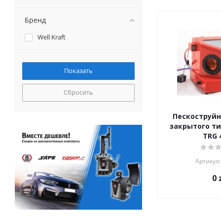
Бренд
Well Kraft
Сбросить
Пескоструйн
закрытого тип
TRG 
Артикул:
0
z