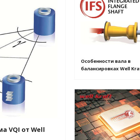
Особенности вала в
балансировках Well Kra
а VQI от Well