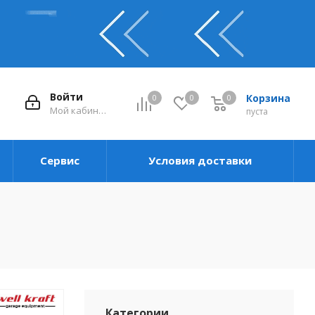
Войти
Корзина
0
0
0
0
Мой кабинет
пуста
Сервис
Условия доставки
Категории