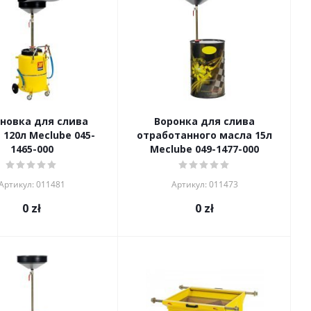
новка для слива
Воронка для слива
 120л Meclube 045-
отработанного масла 15л
1465-000
Meclube 049-1477-000
Артикул: 011481
Артикул: 011473
0
zł
0
zł