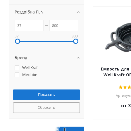
Роздрібна PLN
37
800
Бренд
Well Kraft
Ёмкость для 
Meclube
Well Kraft O
Артикул:
от
3
Сбросить