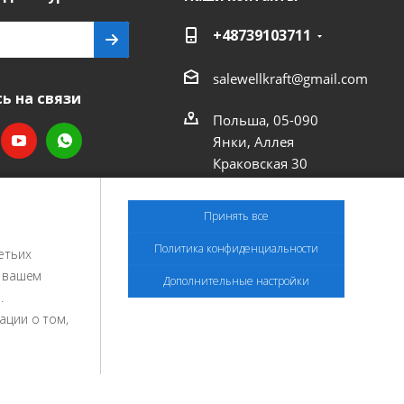
+48739103711
salewellkraft@gmail.com
ь на связи
Польша, 05-090
Янки, Аллея
Краковская 30
Принять все
Политика конфиденциальности
етьих
и вашем
Дополнительные настройки
.
ации о том,