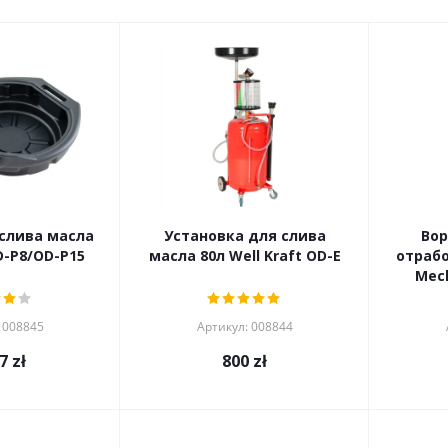
слива масла
Установка для слива
Вор
D-P8/OD-P15
масла 80л Well Kraft OD-E
отрабо
Mecl
 008845
Артикул: 008844
7 zł
800
zł