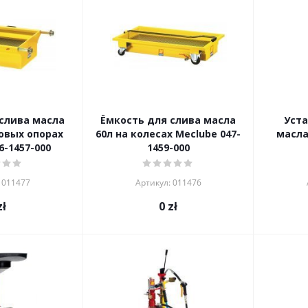
слива масла
Ёмкость для слива масла
Уста
овых опорах
60л на колесах Meclube 047-
масла
6-1457-000
1459-000
 011477
Артикул: 011476
ł
0
zł