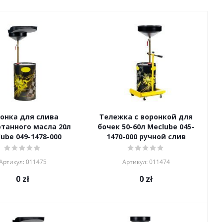
онка для слива
Тележка с воронкой для
танного масла 20л
бочек 50-60л Meclube 045-
ube 049-1478-000
1470-000 ручной слив
Артикул: 011475
Артикул: 011474
0
zł
0
zł