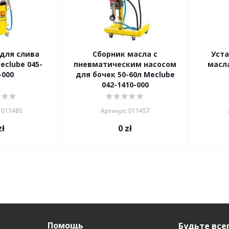
для слива
Сборник масла с
Уста
eclube 045-
пневматическим насосом
масла
-000
для бочек 50-60л Meclube
042-1410-000
 011480
Артикул: 011457
ł
0
zł
Помощь
Будьте всег