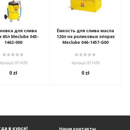
новка для слива
Ёмкость для слива масла
 65л Meclube 045-
120л на роликовых опорах
1462-000
Meclube 046-1457-G00
Артикул: 011479
Артикул: 011478
0
zł
0
zł
да в курсе!
Наши контакты