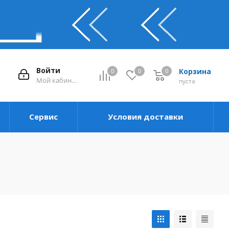
Войти
Корзина
0
0
0
0
Мой кабинет
пуста
Сервис
Условия доставки