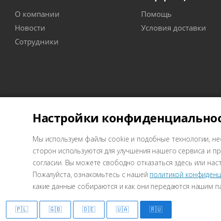
О компании
Помощь
Новости
Условия доставки
Сотрудники
Настройки конфиденциально
Мы используем файлы cookie и подобные технологии, не
2026 © Wellcraft - оборудование для СТО
сторон используются для улучшения нашего сервиса и 
согласии. Вы можете свободно отказаться здесь или нас
Пожалуйста, ознакомьтесь с нашей
политикой конфиденц
какие данные собираются и как они передаются нашим п
Маркетинг
🇵🇱
🇬🇧
🇩🇪
🇺🇦
🇷🇺