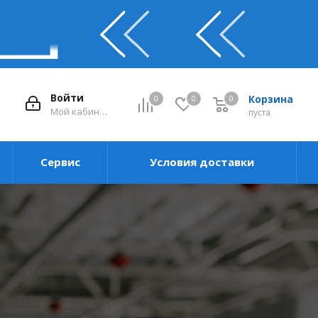
Войти
Корзина
0
0
0
0
Мой кабинет
пуста
Сервис
Условия доставки