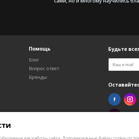
сами, но и многому научились бл
Помощь
Будьте всег
Блог
Вопрос ответ
Бренды
Оставайтес
сти
обходимые для работы сайта. Дополнительные файлы cookie от тр