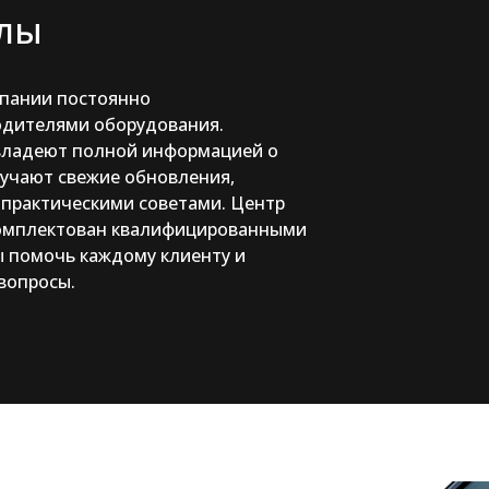
лы
мпании постоянно
одителями оборудования.
владеют полной информацией о
лучают свежие обновления,
 практическими советами. Центр
комплектован квалифицированными
ы помочь каждому клиенту и
вопросы.