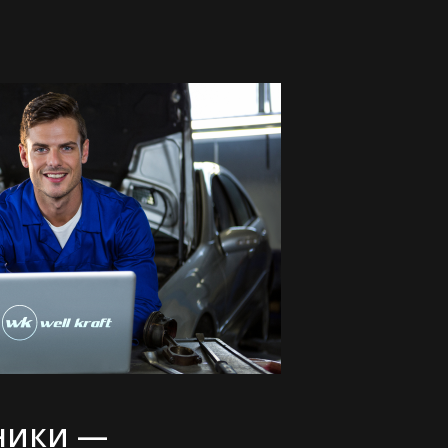
ники —