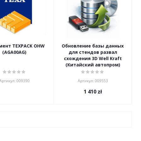
мент TEXPACK OHW
Обновление базы данных
(AGA00AG)
для стендов развал
схождения 3D Well Kraft
(Китайский автопром)
Артикул: 009390
Артикул: 009553
1 410
zł