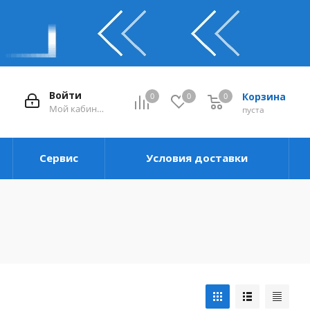
Войти
Корзина
0
0
0
0
Мой кабинет
пуста
Сервис
Условия доставки