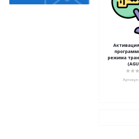
Активаци
программ
режима тран
(AGU
Артикул: