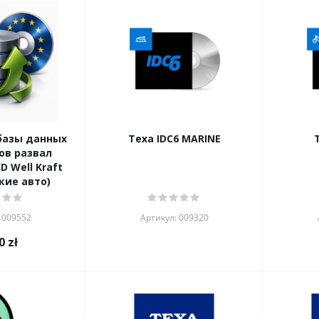
базы данных
Texa IDC6 MARINE
ов развал
 Well Kraft
кие авто)
 009552
Артикул: 009320
0
zł