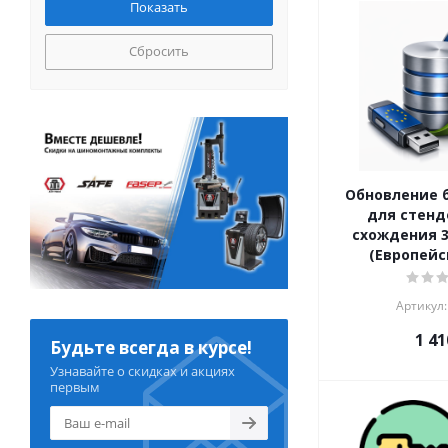
Сбросить
Обновление 
для стенд
схождения 3D
(Европейс
Артикул:
1 41
Будьте всегда в курсе!
Узнавайте о скидках и акциях
первым