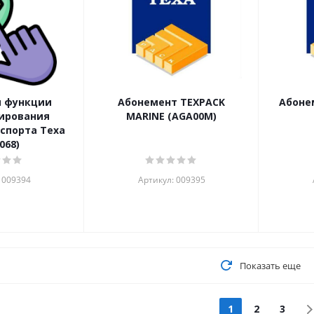
я функции
Абонемент TEXPACK
Абоне
ирования
MARINE (AGA00M)
спорта Texa
068)
 009394
Артикул: 009395
Показать еще
1
2
3