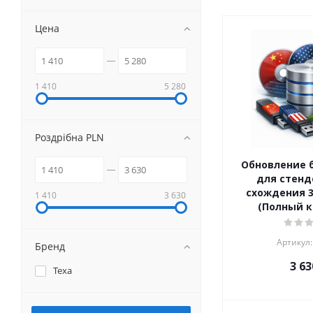
Цена
1 410
5 280
Роздрібна PLN
Обновление 
для стенд
схождения 3D
1 410
3 630
(Полный к
Артикул:
Бренд
3 63
Texa