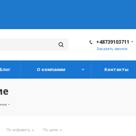
+48739103711
Заказать звонок
Блог
О компании
Контакты
ие
ение
По алфавиту
По цене