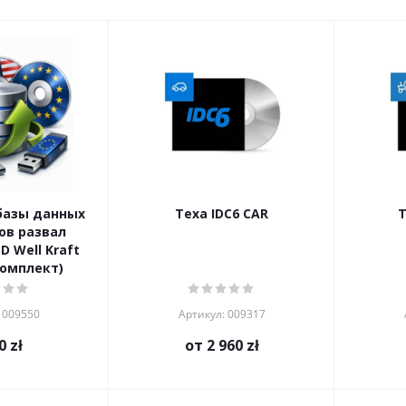
базы данных
Texa IDC6 CAR
T
ов развал
 Well Kraft
омплект)
 009550
Артикул: 009317
0
zł
от
2 960 zł