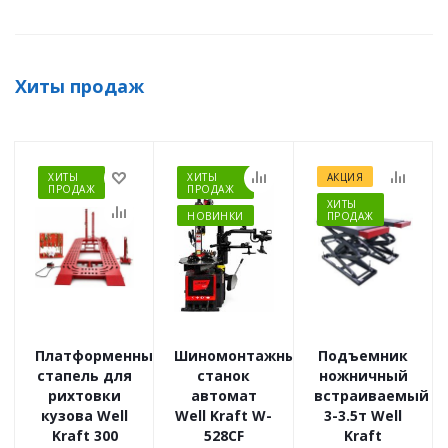
Хиты продаж
ХИТЫ
ХИТЫ
АКЦИЯ
ПРОДАЖ
ПРОДАЖ
ХИТЫ
НОВИНКИ
ПРОДАЖ
Платформенный
Шиномонтажный
Подъемник
стапель для
станок
ножничный
рихтовки
автомат
встраиваемый
кузова Well
Well Kraft W-
3-3.5т Well
Kraft 300
528CF
Kraft