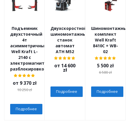
Подъемник
Двухскоростной
Шиномонтажный
двухстоечный
шиномонтажный
комплект
4т
станок
Well Kraft
асимметричный
автомат
8410C + WB-
Well Kraft L-
ATH M52
02
2140 с
электромагнитной
от
14 600
5 500
zł
разблокировкой
zł
6 580
zł
от
9 370 zł
10 250 zł
Подробнее
Подробнее
Подробнее