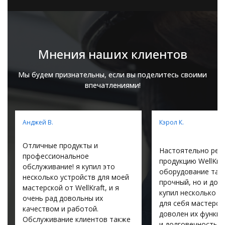
Мнения наших клиентов
Мы будем признательны, если вы поделитесь своими
впечатлениями!
Анджей В.
Кэрол К.
Отличные продукты и
Настоятельно рек
профессиональное
продукцию WellKraf
обслуживание! я купил это
оборудование там
несколько устройств для моей
прочный, но и дол
мастерской от WellKraft, и я
купил несколько и
очень рад довольны их
для себя мастерско
качеством и работой.
доволен их функц
Обслуживание клиентов также
и долговечность. 