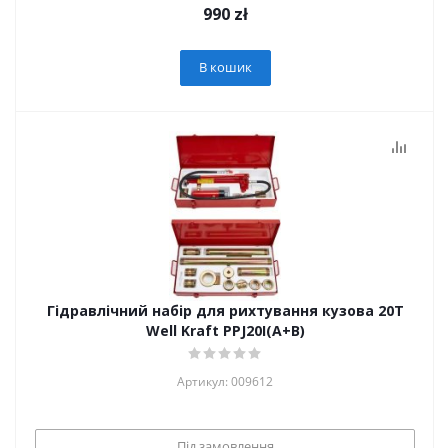
990
zł
В кошик
Гідравлічний набір для рихтування кузова 20T
Well Kraft PPJ20I(A+B)
Артикул: 009612
Під замовлення