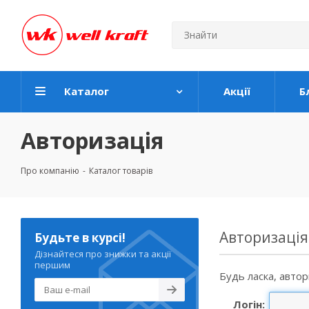
Каталог
Акції
Б
Авторизація
Про компанію
-
Каталог товарів
Авторизація
Будьте в курсі!
Дізнайтеся про знижки та акції
першим
Будь ласка, автор
Логін: