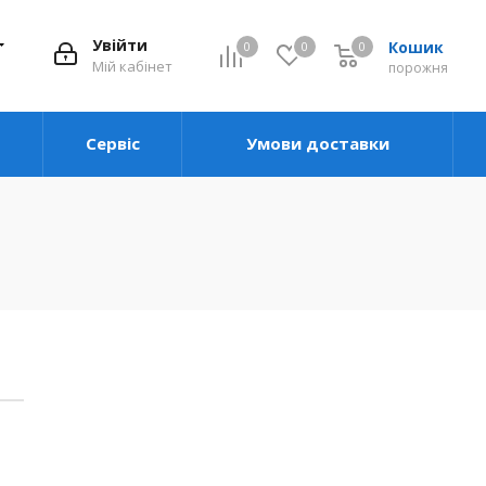
Увійти
Кошик
0
0
0
0
Мій кабінет
порожня
Сервіс
Умови доставки