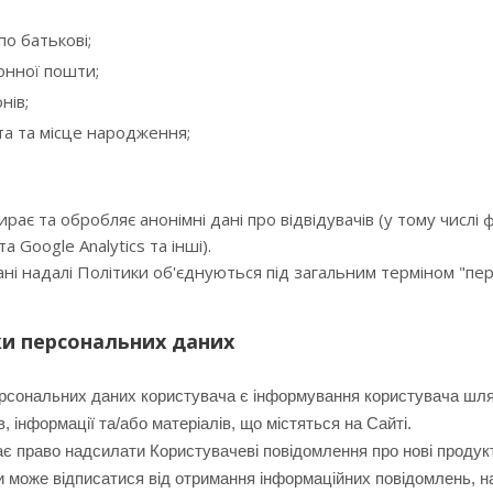
 по батькові;
онної пошти;
нів;
ата та місце народження;
бирає та обробляє анонімні дані про відвідувачів (у тому числі
 Google Analytics та інші).
і надалі Політики об'єднуються під загальним терміном "перс
бки персональних даних
сональних даних користувача є інформування користувача шлях
в, інформації та/або матеріалів, що містяться на Сайті.
 право надсилати Користувачеві повідомлення про нові продукти 
 може відписатися від отримання інформаційних повідомлень, н