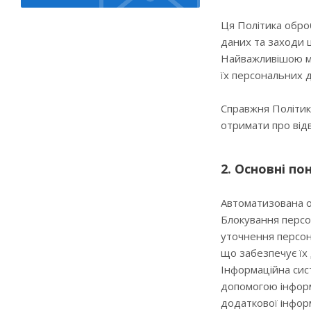
Ця Політика обро
даних та заходи 
Найважливішою ме
їх персональних 
Справжня Політик
отримати про відві
2. Основні по
Автоматизована о
Блокування персо
уточнення персона
що забезпечує їх 
Інформаційна сис
допомогою інформа
додаткової інфор