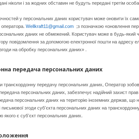
ані ніколи і за жодних обставин не будуть передані третім особа
очностей у персональних даних користувач може оновити їх сам
 оператора.
Wellkraft11@gmail.com
;з позначкою «оновлення пер
рсональних даних не обмежений. Користувач може в будь-який ч
ору повідомлення за допомогою електронної пошти на адресу е
 згоди на обробку персональних даних» .
онна передача персональних даних
и транскордонну передачу персональних даних, Оператор зобов'
 передача персональних даних, забезпечує надійний захист прав 
едача персональних даних на територію іноземних держав, що 
ті письмової згоди суб'єкта персональних даних на транскордон
ю якого є суб'єкт персональних даних.
положення