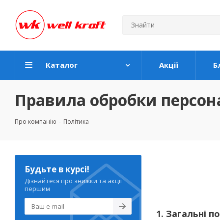
Каталог
Акції
Б
Правила обробки персон
Про компанію
-
Політика
Будьте в курсі!
Дізнайтеся про знижки та акції
першим
1. Загальні 