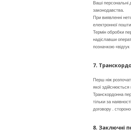
Ваші персональні д
законодавства.
При виявленні нет
електронної пошти
Термін обробки пе
надіславши операт
позначкою «відгук
7. Транскорд
Перш ніж розпочат
якої здійснюється
Транскордонна пер
тільки за наявнос
договору . стороно
8. Заключні 