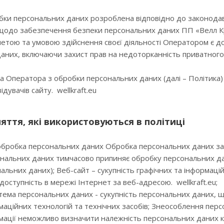
бки персональних даних розроблена відповідно до законодав
щодо забезпечення безпеки персональних даних ПП «Велл Кр
тою та умовою здійснення своєї діяльності Оператором є до
даних, включаючи захист прав на недоторканність приватного
а Оператора з обробки персональних даних (далі – Політика
дувачів сайту. wellkraft.eu
няття, які використовуються в політиці
бробка персональних даних Обробка персональних даних зас
нальних даних тимчасово припиняє обробку персональних дан
льних даних); Веб-сайт – сукупність графічних та інформацій
доступність в мережі Інтернет за веб-адресою. wellkraft.eu;
тема персональних даних - сукупність персональних даних, що
ційних технологій та технічних засобів; Знеособлення персо
мації неможливо визначити належність персональних даних к