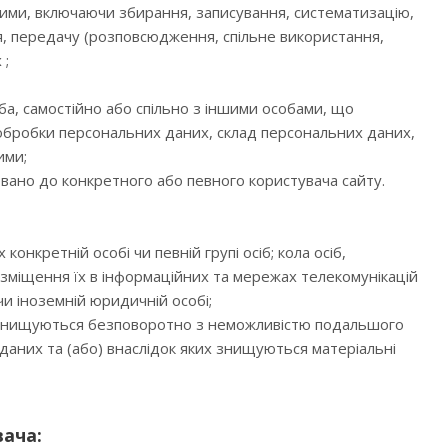
ними, включаючи збирання, записування, систематизацію,
ня, передачу (розповсюдження, спільне використання,
 ;
а, самостійно або спільно з іншими особами, що
 обробки персональних даних, склад персональних даних,
ими;
вано до конкретного або певного користувача сайту.
нкретній особі чи певній групі осіб; кола осіб,
озміщення їх в інформаційних та мережах телекомунікацій
и іноземній юридичній особі;
ні знищуються безповоротно з неможливістю подальшого
даних та (або) внаслідок яких знищуються матеріальні
вача: