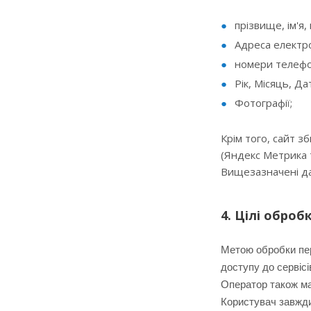
прізвище, ім'я,
Адреса електр
номери телефо
Рік, Місяць, Д
Фотографії;
Крім того, сайт з
(Яндекс Метрика та
Вищезазначені дан
4. Цілі обро
Метою обробки пер
доступу до сервісі
Оператор також має
Користувач завжди