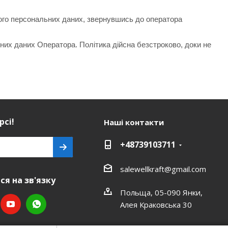
його персональних даних, звернувшись до оператора
ьних даних Оператора. Політика дійсна безстроково, доки не
рсі!
Наші контакти
+48739103711
salewellkraft@gmail.com
я на зв'язку
Польща, 05-090 Янки,
Алея Краковська 30