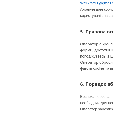
Wellkraft11@gmail
Анонімні дані кори
користувачів на са
5. Правова о
Оператор обробля
форми, доступні н
погоджуєтесь із ц
Оператор обробля
файлів cookie та в
6. Порядок зб
Безпека персональ
необхідних для по
Оператор забезпеч