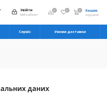
Увійти
Кошик
0
0
0
0
Мій кабінет
порожня
Сервіс
Умови доставки
нальних даних