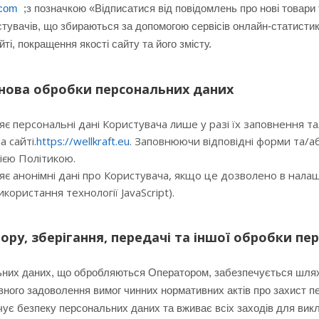
.com
;з позначкою «Відписатися від повідомлень про нові товари т
стувачів, що збираються за допомогою сервісів онлайн-статистик
йті, покращення якості сайту та його змісту.
снова обробки персональних даних
є персональні дані Користувача лише у разі їх заповнення т
а сайті.
https://wellkraft.eu
. Заповнюючи відповідні форми та/а
ією Політикою.
є анонімні дані про Користувача, якщо це дозволено в нал
икористання технології JavaScript).
ору, зберігання, передачі та іншої обробки п
них даних, що обробляються Оператором, забезпечується шляхом 
вного задоволення вимог чинних нормативних актів про захист п
ує безпеку персональних даних та вживає всіх заходів для вик