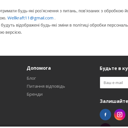
тримати будь-які роз'яснення з питань, пов'язаних з обробкою 
Wellkraft11@gmail.com
.
тою.
 будуть відображені будь-які зміни в політиці обробки персонал
ою версією.
Допомога
Будьте в ку
Блог
Питання відповідь
Бренди
Залишайтес