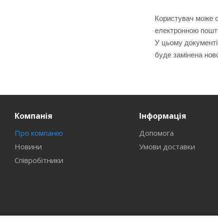
Користувач може о
електронною пош
У цьому документі
буде замінена нов
Компанія
Інформація
Про компанію
Допомога
Новини
Умови доставки
Співробітники