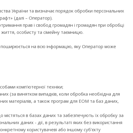
ства України та визначає порядок обробки персональних
афт» (далі – Оператор).
тримання прав і свобод громадян і громадян при обробці
 життя, особисту та сімейну таємницю.
) поширюється на всю інформацію, яку Оператор може
обами комп'ютерної техніки;
их (за винятком випадків, коли обробка необхідна для
них матеріалів, а також програм для ЕОМ та баз даних,
 містяться в базах даних та забезпечують їх обробку за
нальних даних - дії, в результаті яких без використання
онкретному користувачеві або іншому суб'єкту