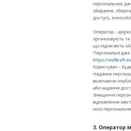
персональних дан
збирання, зберіга
доступ), знеособ
Оператор - держа
організовують та
що підлягають обр
Персональні дані
https://wellkraft.e
Користувач – будь
Надання персональ
включаючи опублі
або надання досту
Знищення персона
відновлення зміс
носії персональни
3. Оператор 