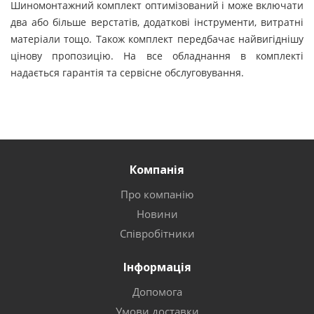
Шиномонтажний комплект оптимізований і може включати
два або більше верстатів, додаткові інструменти, витратні
матеріали тощо. Також комплект передбачає найвигіднішу
цінову пропозицію. На все обладнання в комплекті
надається гарантія та сервісне обслуговування.
Компанія
Про компанію
Новини
Співробітники
Інформація
Допомога
Умови доставки