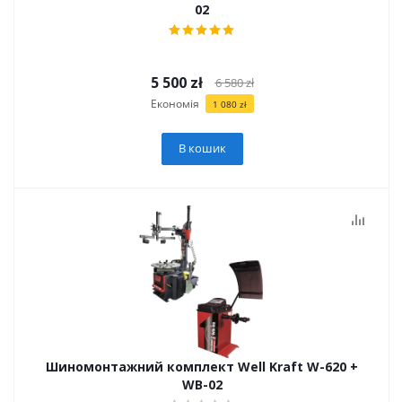
02
5 500
zł
6 580
zł
Економія
1 080
zł
В кошик
Шиномонтажний комплект Well Kraft W-620 +
WB-02