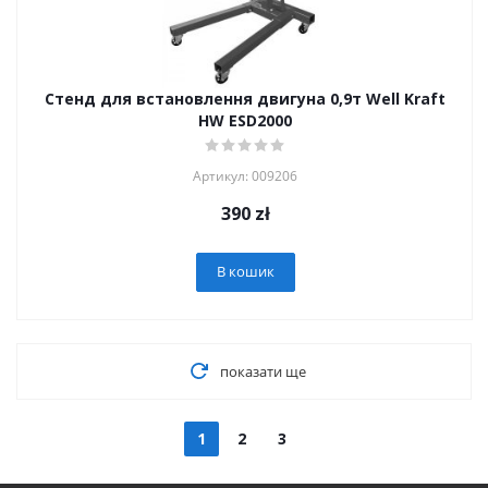
Стенд для встановлення двигуна 0,9т Well Kraft
HW ESD2000
Артикул: 009206
390
zł
В кошик
показати ще
1
2
3