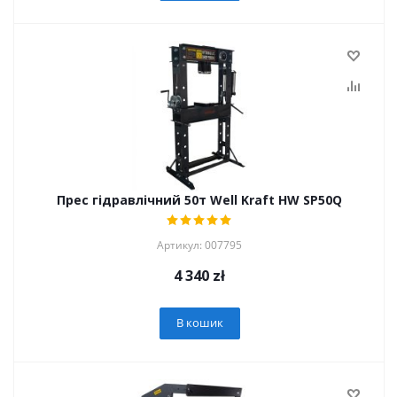
Прес гідравлічний 50т Well Kraft HW SP50Q
Артикул: 007795
4 340
zł
В кошик