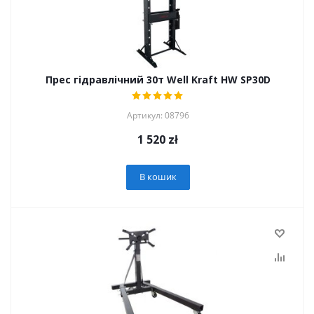
Прес гідравлічний 30т Well Kraft HW SP30D
Артикул: 08796
1 520
zł
В кошик