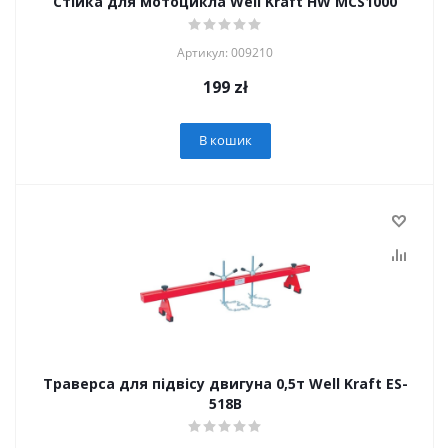
Стійка для мотоцикла Well Kraft HW MCS1000
Артикул: 009210
199
zł
В кошик
Траверса для підвісу двигуна 0,5т Well Kraft ES-
518B