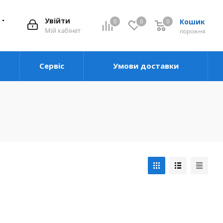
Увійти
Кошик
0
0
0
0
Мій кабінет
порожня
Сервіс
Умови доставки