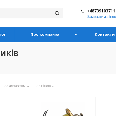
+48739103711
Замовити дзвінок
лог
Про компанію
Контакти
иків
За алфавітом
За ціною