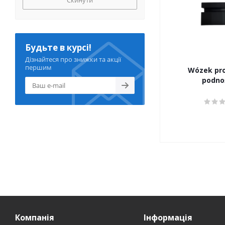
Скинути
Будьте в курсі!
Дізнайтеся про знижки та акції
першим
Wózek pr
podno
Компанія
Інформація