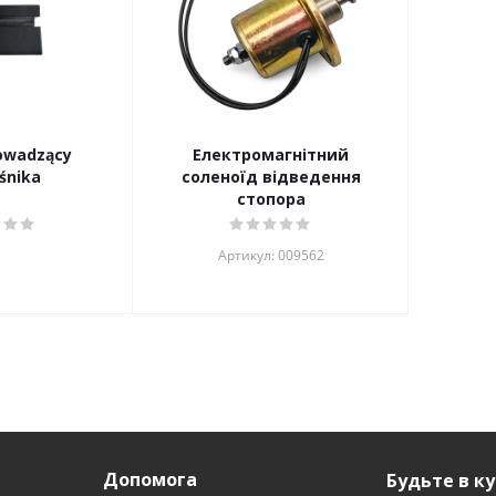
owadzący
Електромагнітний
śnika
соленоїд відведення
стопора
Артикул: 009562
Допомога
Будьте в ку