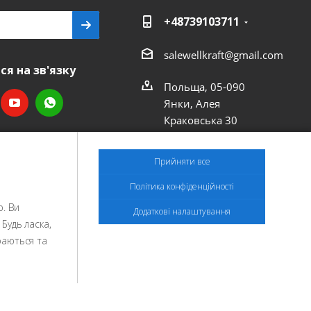
+48739103711
salewellkraft@gmail.com
я на зв'язку
Польща, 05-090
Янки, Алея
Краковська 30
Прийняти все
Політика конфіденційності
. Ви
Додаткові налаштування
Будь ласка,
раються та