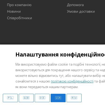
Про компанію
Допомога
Новини
Умови доставки
Співробітники
Налаштування конфіденційно
Ми використовуємо файли cookie та подібні технології, не
2026 © Wellcraft - обладнання для СТО
використовуються для покращення нашого сервісу та на
можете вільно відмовитись тут, або налаштувати вибір не
ознайомтеся з нашою
політикою конфіденційності
та файл
як вони передаються нашим партнерам.
Маркетинг
🇵🇱
🇬🇧
🇩🇪
🇺🇦
🇷🇺